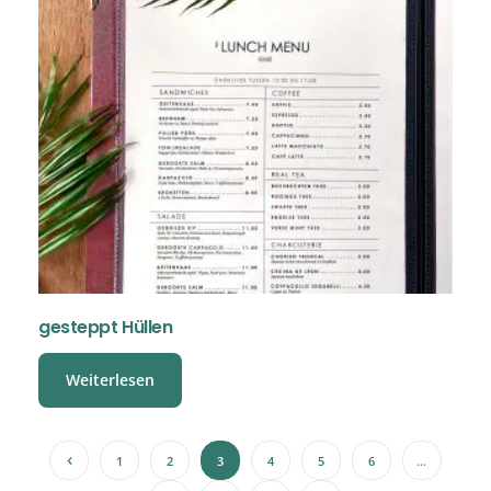
gesteppt Hüllen
Weiterlesen
1
2
3
4
5
6
…