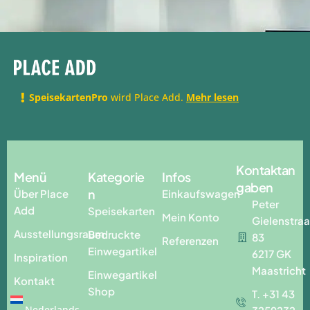
SpeisekartenPro
wird Place Add.
Mehr lesen
Kontaktan
Menü
Kategorie
Infos
gaben
n
Über Place
Einkaufswagen
Peter
Add
Speisekarten
Mein Konto
Gielenstraa
Ausstellungsraum
Bedruckte
83
Referenzen
Einwegartikel
6217 GK
Inspiration
Maastricht
Einwegartikel
Kontakt
Shop
T. +31 43
Nederlands