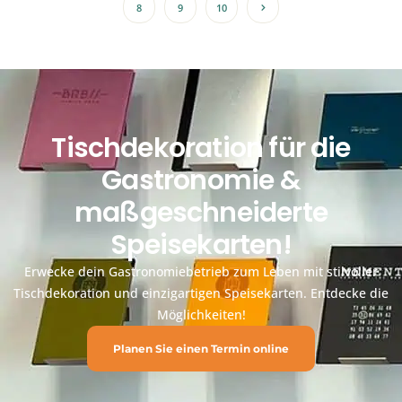
8
9
10
Tischdekoration für die
Gastronomie &
maßgeschneiderte
Speisekarten!
Erwecke dein Gastronomiebetrieb zum Leben mit stilvoller
Tischdekoration und einzigartigen Speisekarten. Entdecke die
Möglichkeiten!
Planen Sie einen Termin online