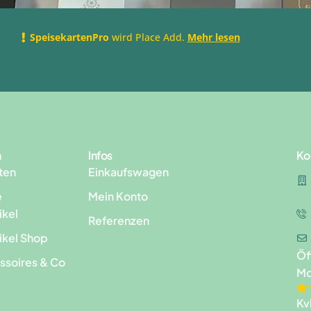
SpeisekartenPro
wird Place Add.
Mehr lesen
n
Infos
Ko
ten
Einkaufswagen
e
Mein Konto
ikel
Referenzen
ikel Shop
Öf
ssoires & Co
Mo
Kv