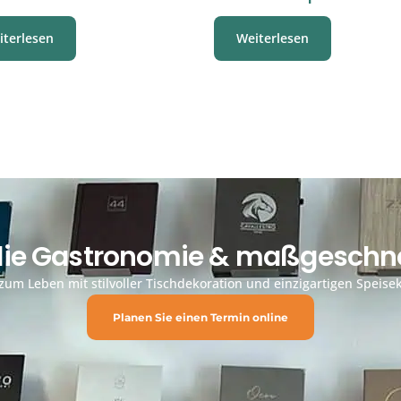
iterlesen
Weiterlesen
 die Gastronomie & maßgeschne
um Leben mit stilvoller Tischdekoration und einzigartigen Speisek
Planen Sie einen Termin online