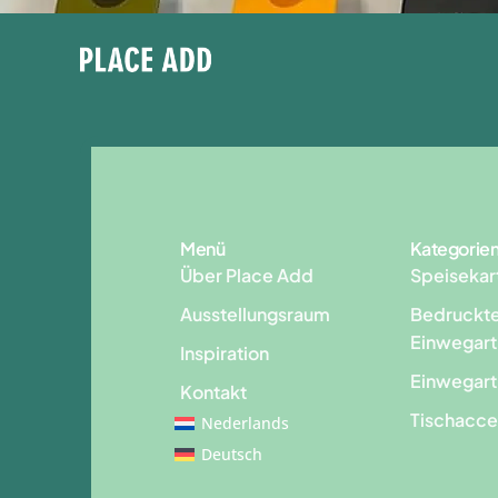
Menü
Kategorie
Über Place Add
Speisekar
Ausstellungsraum
Bedruckt
Einwegart
Inspiration
Einwegart
Kontakt
Tischacce
Nederlands
Deutsch