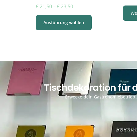
€
21,50
–
€
23,50
We
Ausführung wählen
Tischdekoration für
Erwecke dein Gastronomiebetrieb z