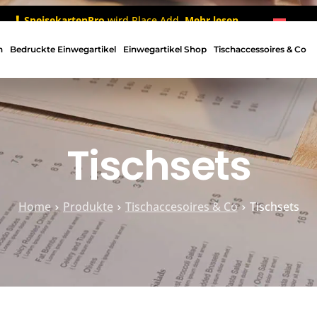
SpeisekartenPro
wird Place Add.
Mehr lesen
n
Bedruckte Einwegartikel
Einwegartikel Shop
Tischaccessoires & Co
Tischsets
Home
Produkte
Tischaccesoires & Co
Tischsets