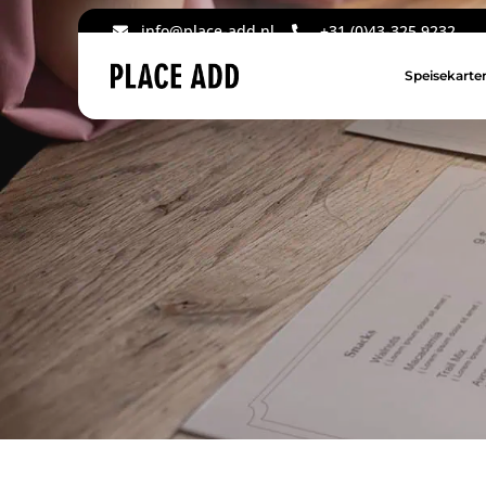
info@place-add.nl
+31 (0)43-325 9232
Speisekarte