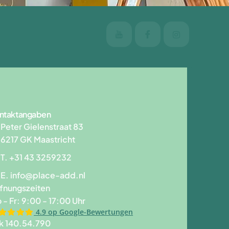
ntaktangaben
Peter Gielenstraat 83
6217 GK Maastricht
T. +31 43 3259232
E.
info@place-add.nl
fnungszeiten
 - Fr: 9:00 - 17:00 Uhr
4.9 op Google-Bewertungen
k 140.54.790