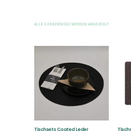
ALLE 3 ERGEBNISSE WERDEN ANGEZEIGT
Tischsets Coated Leder
Tischs