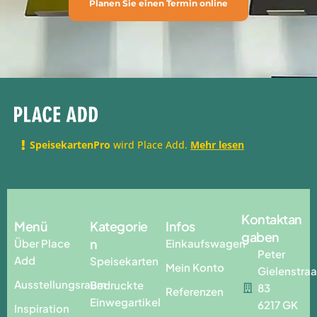
Planen Sie einen Termin online
SpeisekartenPro
wird Place Add.
Mehr lesen
Kontaktan
Menü
Kategorie
Infos
gaben
n
Über Place
Einkaufswagen
Peter
Add
Speisekarten
Mein Konto
Gielenstraa
Ausstellungsraum
Bedruckte
83
Referenzen
Einwegartikel
6217 GK
Inspiration