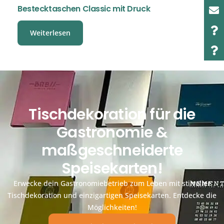
Bestecktaschen Classic mit Druck
Weiterlesen
Tischdekoration für die
Gastronomie &
maßgeschneiderte
Speisekarten!
Erwecke dein Gastronomiebetrieb zum Leben mit stilvoller
Tischdekoration und einzigartigen Speisekarten. Entdecke die
Möglichkeiten!