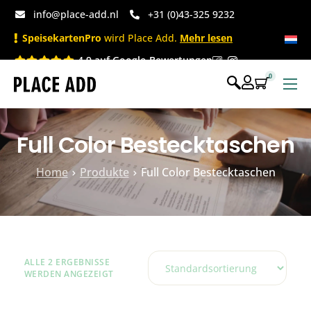
info@place-add.nl
+31 (0)43-325 9232
SpeisekartenPro
wird Place Add.
Mehr lesen
4.9 auf Google-Bewertungen
0
Speisekarten
Full Color Bestecktaschen
Bedruckte Einwegartikel
Einwegartikel Shop
Home
Produkte
Full Color Bestecktaschen
Tischaccessoires & Co
ALLE 2 ERGEBNISSE
WERDEN ANGEZEIGT