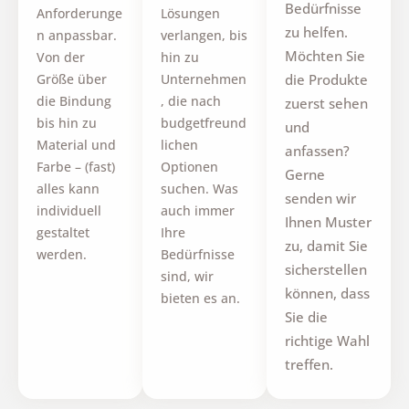
Bedürfnisse
Anforderunge
Lösungen
zu helfen.
n anpassbar.
verlangen, bis
Möchten Sie
Von der
hin zu
Größe über
Unternehmen
die Produkte
die Bindung
, die nach
zuerst sehen
bis hin zu
budgetfreund
und
Material und
lichen
anfassen?
Farbe – (fast)
Optionen
Gerne
alles kann
suchen. Was
senden wir
individuell
auch immer
Ihnen Muster
gestaltet
Ihre
zu, damit Sie
werden.
Bedürfnisse
sicherstellen
sind, wir
können, dass
bieten es an.
Sie die
richtige Wahl
treffen.