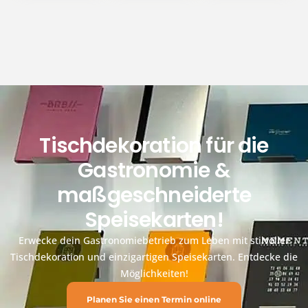
Tischdekoration für die
Gastronomie &
maßgeschneiderte
Speisekarten!
Erwecke dein Gastronomiebetrieb zum Leben mit stilvoller
Tischdekoration und einzigartigen Speisekarten. Entdecke die
Möglichkeiten!
Planen Sie einen Termin online