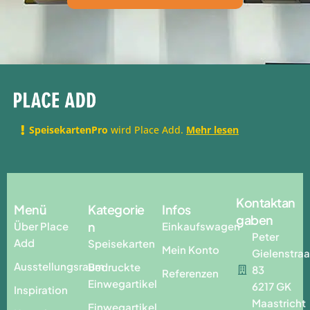
SpeisekartenPro
wird Place Add.
Mehr lesen
Kontaktan
Menü
Kategorie
Infos
gaben
n
Über Place
Einkaufswagen
Peter
Add
Speisekarten
Mein Konto
Gielenstraa
Ausstellungsraum
Bedruckte
83
Referenzen
Einwegartikel
6217 GK
Inspiration
Maastricht
Einwegartikel