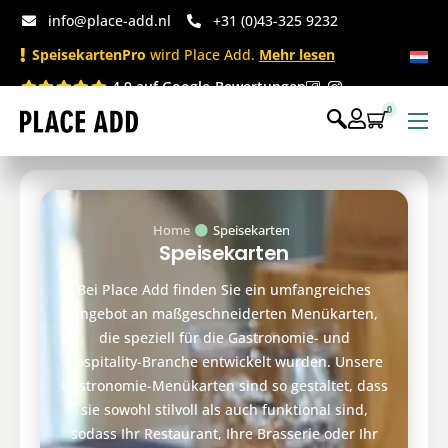
info@place-add.nl
+31 (0)43-325 9232
SpeisekartenPro
wird Place Add.
Mehr lesen
4.9 auf Google-Bewertungen
0
Speisekarten
Bedruckte Einwegartikel
Home
Speisekarten
Einwegartikel Shop
Speisekarten
Tischaccessoires & Co
Bei Place Add finden Sie ein umfangreiches
Angebot an maßgeschneiderten Menükarten,
die speziell für die Gastronomie- und
Hospitality-Branche entwickelt wurden. Unsere
Gastronomie-Menükarten sind so gestaltet, dass
sie sowohl stilvoll als auch funktional sind,
sodass Ihr Restaurant, Ihre Brasserie oder Ihr