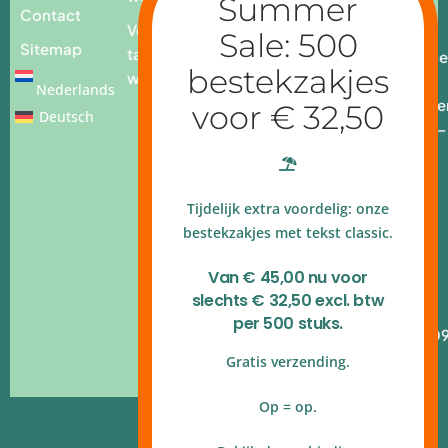
Contact
Voor op
E.
Sitemap
tafel
info@place
webshop
add.nl
Nederlands
Openingstijde
Deutsch
Ma - vr: 9.00 –
17.00 uur
4.9 op
Tijdelijk extra voordelig: onze
Google
reviews
bestekzakjes met tekst classic.
Kvk
Van € 45,00 nu voor
140.54.790
slechts € 32,50 excl. btw
B.T.W.nr
per 500 stuks.
NL820.314.10
Gratis verzending.
Op = op.