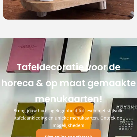
Tafeldecoratie voor de
horeca & op maat gemaakte
menukaarten!
Breng jouw horecagelegenheid tot leven met stijlvolle
tafelaankleding en unieke menukaarten. Ontdek de
mogelijkheden!
Plan online een afspraak