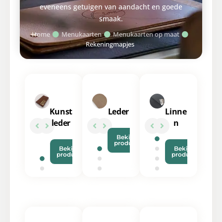
eveneens getuigen van aandacht en goede
smaak.
Home
Menukaarten
Menukaarten op maat
Rekeningmapjes
Kunst
Leder
Linne
leder
n
Bekijk
product
Bekijk
Bekijk
product
product