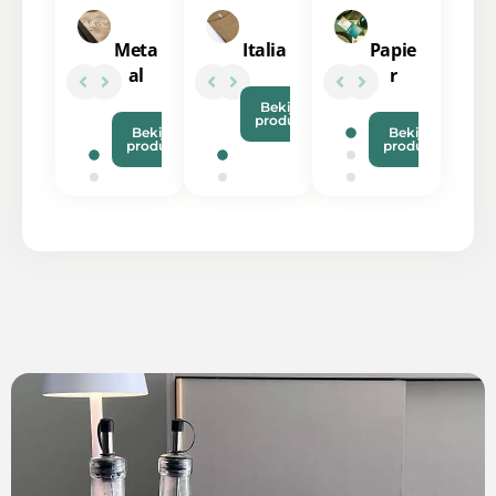
Meta
Italia
Papie
al
r
Bekijk
product
Bekijk
Bekijk
product
product