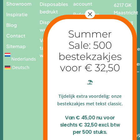
Showroom
account
Disposables
6217 GK
bedrukt
Maastricht
Inspiratie
Referenties
Disposables
T. +31 43
Blog
webshop
3259232
Contact
Voor op
E.
Sitemap
tafel
info@place
webshop
add.nl
Nederlands
Openingstijde
Deutsch
Ma - vr: 9.00 –
17.00 uur
4.9 op
Tijdelijk extra voordelig: onze
Google
reviews
bestekzakjes met tekst classic.
Kvk
Van € 45,00 nu voor
140.54.790
slechts € 32,50 excl. btw
B.T.W.nr
per 500 stuks.
NL820.314.10