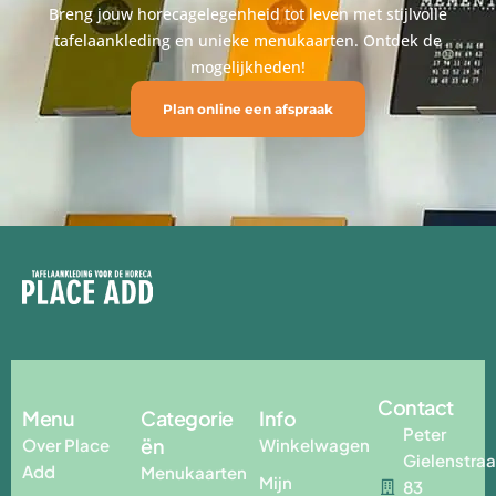
Breng jouw horecagelegenheid tot leven met stijlvolle
tafelaankleding en unieke menukaarten. Ontdek de
mogelijkheden!
Plan online een afspraak
Contact
Menu
Categorie
Info
Peter
ën
Over Place
Winkelwagen
Gielenstraa
Add
Menukaarten
Mijn
83