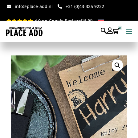
info@place-add.nl
+31 (0)43-325 9232
4.9 op Google Reviews
0
Menukaarten
Disposables bedrukt
Disposables webshop
Voor op tafel webshop