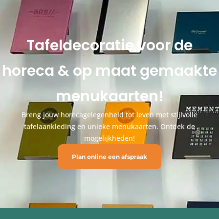
Tafeldecoratie voor de
horeca & op maat gemaakte
menukaarten!
Breng jouw horecagelegenheid tot leven met stijlvolle
tafelaankleding en unieke menukaarten. Ontdek de
mogelijkheden!
Plan online een afspraak