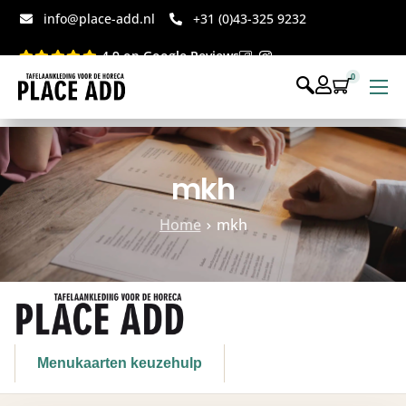
info@place-add.nl
+31 (0)43-325 9232
4.9 op Google Reviews
0
Menukaarten
Disposables bedrukt
mkh
Disposables webshop
Home
mkh
Voor op tafel webshop