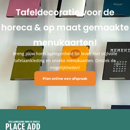
Tafeldecoratie voor de
horeca & op maat gemaakte
menukaarten!
Breng jouw horecagelegenheid tot leven met stijlvolle
tafelaankleding en unieke menukaarten. Ontdek de
mogelijkheden!
Plan online een afspraak