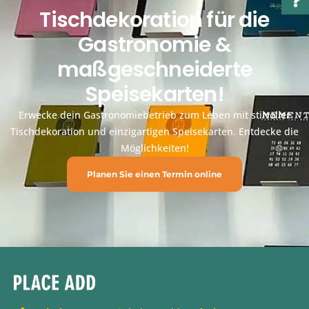
Tischdekoration für die
Gastronomie &
maßgeschneiderte
Speisekarten!
Erwecke dein Gastronomiebetrieb zum Leben mit stilvoller
Tischdekoration und einzigartigen Speisekarten. Entdecke die
Möglichkeiten!
Planen Sie einen Termin online