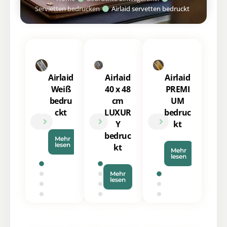
Servietten bedrucken
Airlaid servetten bedruckt
Airlaid
Airlaid
Airlaid
Weiß
40 x 48
PREMI
bedru
cm
UM
ckt
LUXUR
bedruc
Y
kt
bedruc
Mehr
lesen
kt
Mehr
lesen
Mehr
lesen