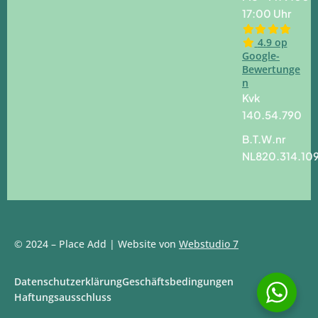
17:00 Uhr
4.9 op
Google-
Bewertunge
n
Kvk
140.54.790
B.T.W.nr
NL820.314.10
© 2024 – Place Add | Website von
Webstudio 7
Datenschutzerklärung
Geschäftsbedingungen
Haftungsausschluss