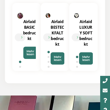
Airlaid
Airlaid
Airlaid
BASIC
BESTEC
LUXUR
bedruc
KFALT
Y SOFT
kt
bedruc
bedruc
kt
kt
Mehr
lesen
Mehr
Mehr
lesen
lesen