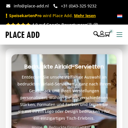
info@place-add.nl
+31 (0)43-325 9232
SpeisekartenPro
wird Place Add.
Mehr lesen
4.9 auf Google-Bewertungen
0
Speisekarten
Bedruckte Einwegartikel
Bedruckte Airlaid-Servietten
Einwegartikel Shop
Entdecken Sie unsere vielfältige Auswahl an
Tischaccessoires & Co
bedruckten Airlaid-Servietten – ganz nach Ihrem
Geschmack und Ihren Vorstellungen
personalisiert. Wählen Sie aus verschiedenen
Stärken, Formaten und Farben und lassen Sie
sie mit Ihrem Logo oder Design bedrucken – für
ein einzigartiges Tisch-Erlebnis.
Home
Bedruckte Einwegartikel