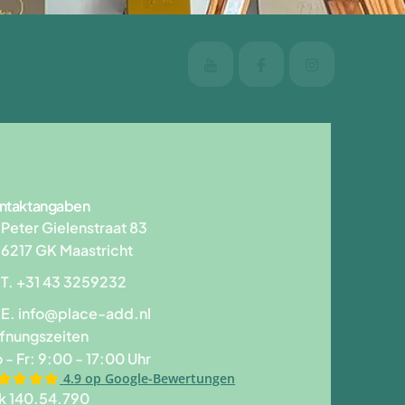
ntaktangaben
Peter Gielenstraat 83
6217 GK Maastricht
T. +31 43 3259232
E.
info@place-add.nl
fnungszeiten
 - Fr: 9:00 - 17:00 Uhr
4.9 op Google-Bewertungen
k 140.54.790