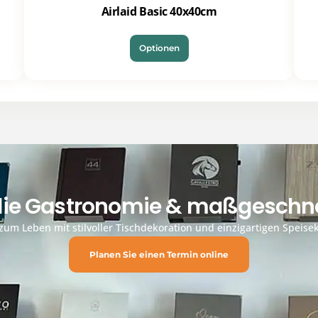
Airlaid Basic 40x40cm
Optionen
 die Gastronomie & maßgeschne
um Leben mit stilvoller Tischdekoration und einzigartigen Speisek
Planen Sie einen Termin online