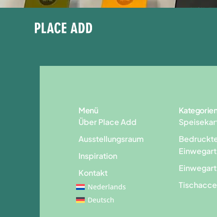
Menü
Kategorie
Über Place Add
Speisekar
Ausstellungsraum
Bedruckt
Einwegart
Inspiration
Einwegart
Kontakt
Tischacce
Nederlands
Deutsch