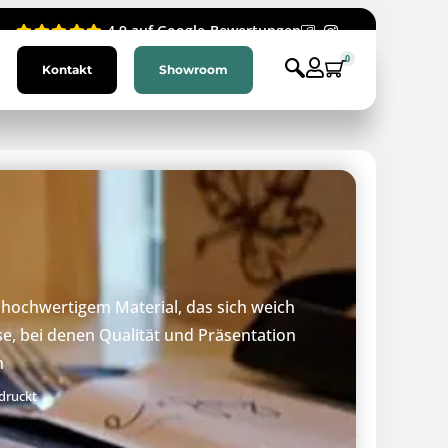
4.9 auf Google-Bewertungen
0
Kontakt
Showroom
s hochwertigem Material, das sich weich
se, bei denen Qualität und Präsentation
n
edruckt