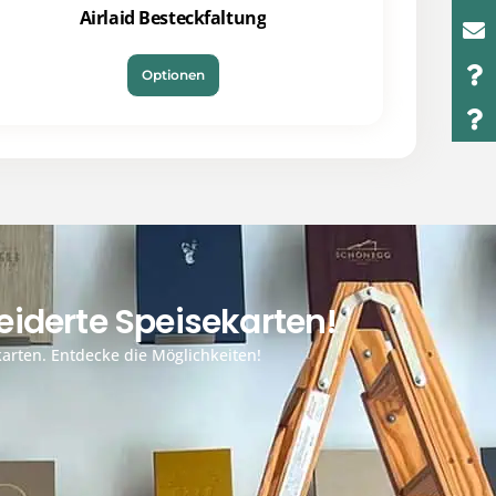
Airlaid Besteckfaltung
Optionen
iderte Speisekarten!
arten. Entdecke die Möglichkeiten!