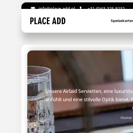
info@place-add.nl
+31 (0)43-325 9232
Speisekarte
Unsere Airlaid Servietten, eine luxuri
anfühlt und eine stilvolle Optik biete
Home