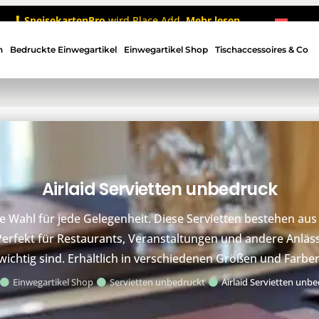
SpeisekartenPro
wird Place Add.
Mehr lesen
n
Bedruckte Einwegartikel
Einwegartikel Shop
Tischaccessoires & Co
Airlaid Servietten unbedruck
öse Wahl für jede Gelegenheit. Diese Servietten bestehen au
t. Perfekt für Restaurants, Veranstaltungen und andere Anläs
wichtig sind. Erhältlich in verschiedenen Größen und Farbe
Einwegartikel Shop
Servietten unbedruckt
Airlaid Servietten unb