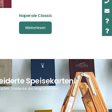
Naperole Classic
Weiterlesen
iderte Speisekarten!
arten. Entdecke die Möglichkeiten!