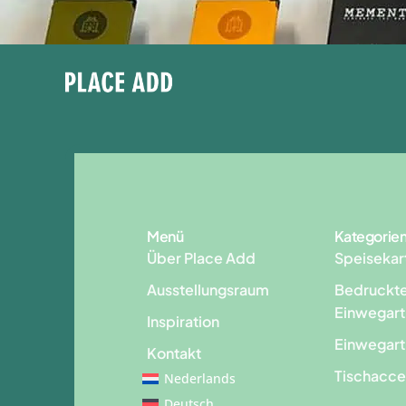
Menü
Kategorie
Über Place Add
Speisekar
Ausstellungsraum
Bedruckt
Einwegart
Inspiration
Einwegart
Kontakt
Tischacce
Nederlands
Deutsch