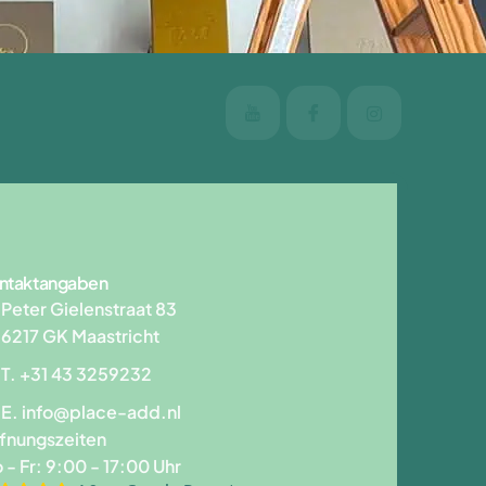
ntaktangaben
Peter Gielenstraat 83
6217 GK Maastricht
T. +31 43 3259232
E.
info@place-add.nl
fnungszeiten
 - Fr: 9:00 - 17:00 Uhr