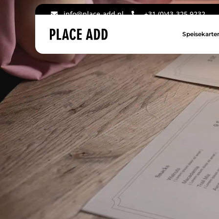
info@place-add.nl
+31 (0)43-325 9232
Speisekarte