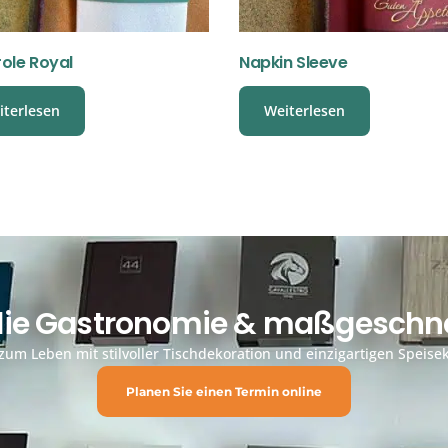
ole Royal
Napkin Sleeve
iterlesen
Weiterlesen
 die Gastronomie & maßgeschne
um Leben mit stilvoller Tischdekoration und einzigartigen Speisek
Planen Sie einen Termin online