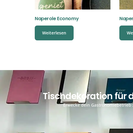
Naperole Economy
Naper
Weiterlesen
We
Tischdekoration für
Erwecke dein Gastronomiebetrieb z