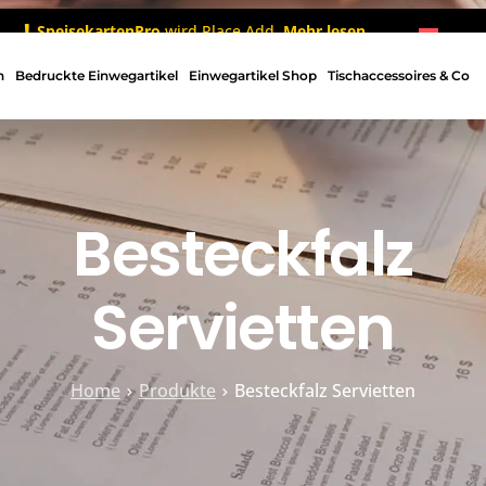
SpeisekartenPro
wird Place Add.
Mehr lesen
n
Bedruckte Einwegartikel
Einwegartikel Shop
Tischaccessoires & Co
Besteckfalz
Servietten
Home
Produkte
Besteckfalz Servietten