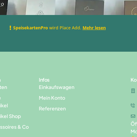
SpeisekartenPro
wird Place Add.
Mehr lesen
n
Infos
Ko
ten
Einkaufswagen
e
Mein Konto
ikel
Referenzen
ikel Shop
Öf
ssoires & Co
Mo