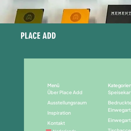
Menü
Kategorie
Über Place Add
Speisekar
Ausstellungsraum
Bedruckt
Einwegart
Inspiration
Einwegart
Kontakt
Tischacce