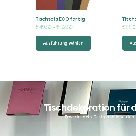
Tischsets ECO farbig
Tisch
€
49,50
–
€
52,50
€
55,0
Ausführung wählen
Au
Tischdekoration für
Erwecke dein Gastronomiebetrieb z