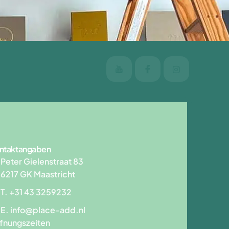
ntaktangaben
Peter Gielenstraat 83
6217 GK Maastricht
T. +31 43 3259232
E.
info@place-add.nl
fnungszeiten