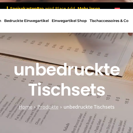
SpeisekartenPro
wird Place Add.
Mehr lesen
n
Bedruckte Einwegartikel
Einwegartikel Shop
Tischaccessoires & Co
unbedruckte
Tischsets
Home
Produkte
unbedruckte Tischsets