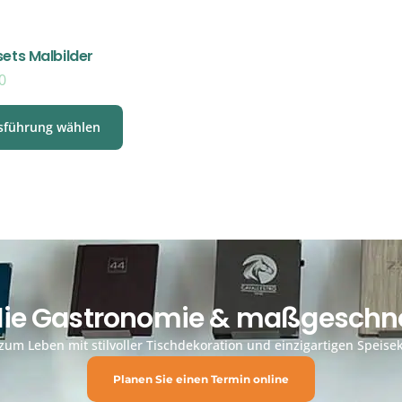
sets Malbilder
0
sführung wählen
 die Gastronomie & maßgeschne
um Leben mit stilvoller Tischdekoration und einzigartigen Speisek
Planen Sie einen Termin online