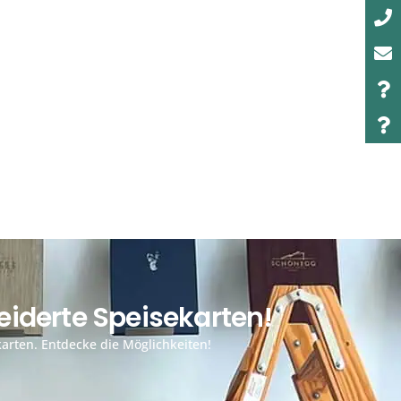
iderte Speisekarten!
arten. Entdecke die Möglichkeiten!