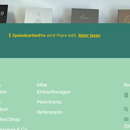
SpeisekartenPro
wird Place Add.
Mehr lesen
n
Infos
Ko
ten
Einkaufswagen
e
Mein Konto
ikel
Referenzen
ikel Shop
Öf
ssoires & Co