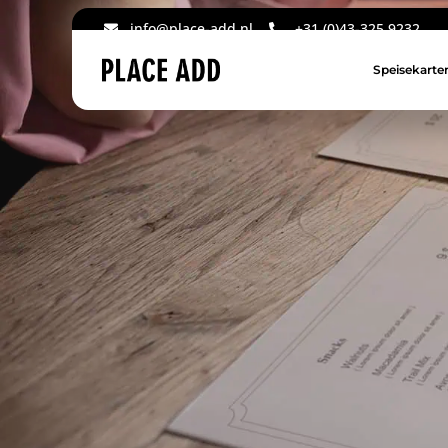
info@place-add.nl
+31 (0)43-325 9232
Speisekarte