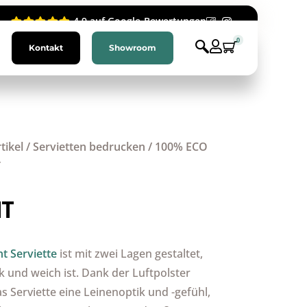
4.9 auf Google-Bewertungen
0
Kontakt
Showroom
tikel
/
Servietten bedrucken
/
100% ECO
T
NT
t Serviette
ist mit zwei Lagen gestaltet,
 und weich ist. Dank der Luftpolster
 Serviette eine Leinenoptik und -gefühl,