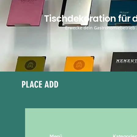
Tischdekoration für
Erwecke dein Gastronomiebetrieb z
Menü
Kategorie