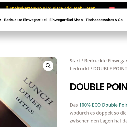
SpeisekartenPro
wird Place Add.
Mehr lesen
n
Bedruckte Einwegartikel
Einwegartikel Shop
Tischaccessoires & Co
Start
/
Bedruckte Einwegar
bedruckt
/ DOUBLE POIN
DOUBLE POI
Das
100% ECO Double Poin
wodurch es doppelt so dick
zwischen den Lagen hat das