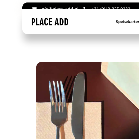
info@place-add.nl
+31 (0)43-325 9232
Speisekarte