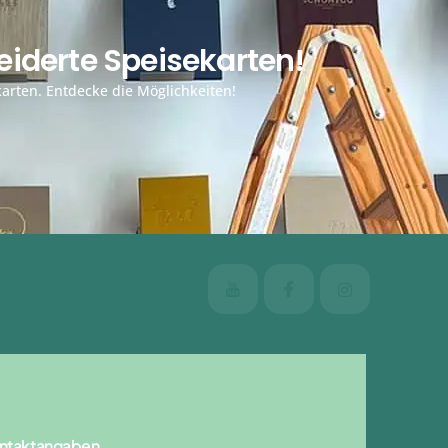
iderte Speisekarten!
arten. Entdecke die Möglichkeiten!
ntaktangaben