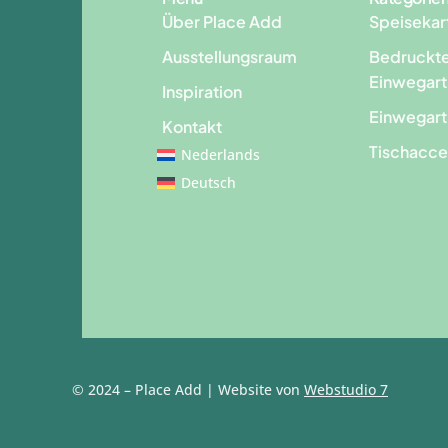
Über Place Add
Speisekar
Ausstellungsraum
Bedruckt
Einwegart
Inspiration
Einwegart
Kontakt
Tischacce
Nederlands
Deutsch
© 2024 – Place Add | Website von
Webstudio 7