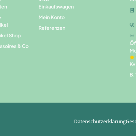
ten
Einkaufswagen
e
Mein Konto
ikel
Referenzen
ikel Shop
Öf
ssoires & Co
Mo
Kv
B.
Datenschutzerklärung
Ges