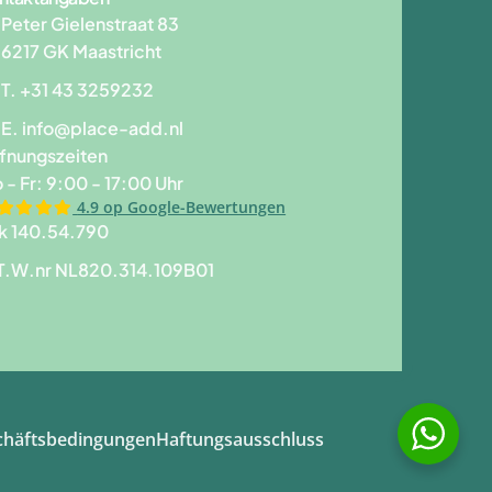
Peter Gielenstraat 83
6217 GK Maastricht
T. +31 43 3259232
E.
info@place-add.nl
fnungszeiten
 - Fr: 9:00 - 17:00 Uhr
4.9 op Google-Bewertungen
k 140.54.790
T.W.nr NL820.314.109B01
chäftsbedingungen
Haftungsausschluss