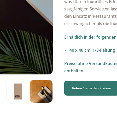
was für ein luxuriöses Erl
saugfähigen Servietten las
den Einsatz in Restaurants
erschwinglicher als die lux
Erhältlich in der folgende
40 x 40 cm: 1/8-Faltung
Preise ohne Versandkosten.
enthalten.
Gehen Sie zu den Preisen