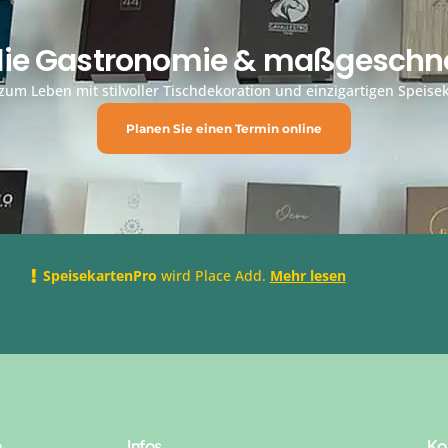
 die Gastronomie & maßgeschne
um Leben mit stilvoller Tischdekoration und einzigartigen Speisek
Planen Sie einen Termin online
SpeisekartenPro
wird Place Add.
Mehr lesen
n
Infos
Ko