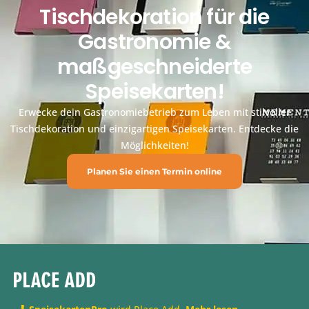
Tischdekoration für die
Gastronomie &
maßgeschneiderte
Speisekarten!
Erwecke dein Gastronomiebetrieb zum Leben mit stilvoller
Tischdekoration und einzigartigen Speisekarten. Entdecke die
Möglichkeiten!
Planen Sie einen Termin online