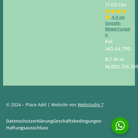
17:00 Uhr
4.9 op
Google-
Bewertunge
n
Kvk
140.54.790
B.T.W.nr
NL820.314.10
© 2024 – Place Add | Website von
Webstudio 7
Datenschutzerklärung
Geschäftsbedingungen
Haftungsausschluss