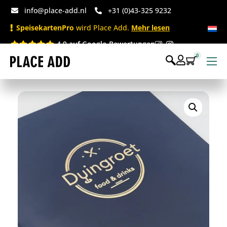
info@place-add.nl
+31 (0)43-325 9232
SpeisekartenPro
wird Place Add.
Mehr lesen
4.9 auf Google-Bewertungen
0
Speisekarten
Bedruckte Einwegartikel
Einwegartikel Shop
Tischaccessoires & Co