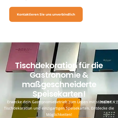
Kontaktieren Sie uns unverbindlich
Tischdekoration für die
Gastronomie &
maßgeschneiderte
Speisekarten!
Erwecke dein Gastronomiebetrieb zum Leben mit stilvoller
Tischdekoration und einzigartigen Speisekarten. Entdecke die
Möglichkeiten!