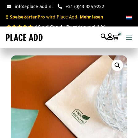
info@place-add.nl
+31 (0)43-325 9232
SpeisekartenPro
wird Place Add.
Mehr lesen
4.9 auf Google-Bewertungen
0
Speisekarten
Bedruckte Einwegartikel
Einwegartikel Shop
Tischaccessoires & Co