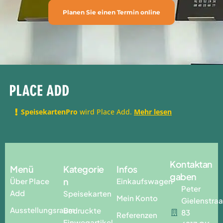
Planen Sie einen Termin online
SpeisekartenPro
wird Place Add.
Mehr lesen
Kontaktan
Menü
Kategorie
Infos
gaben
n
Über Place
Einkaufswagen
Peter
Add
Speisekarten
Mein Konto
Gielenstraa
Ausstellungsraum
Bedruckte
83
Referenzen
Einwegartikel