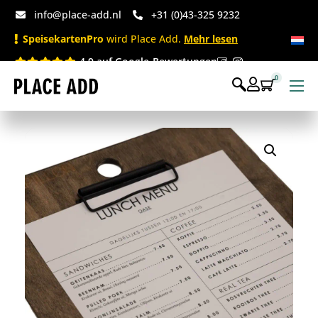
info@place-add.nl
+31 (0)43-325 9232
SpeisekartenPro
wird Place Add.
Mehr lesen
4.9 auf Google-Bewertungen
0
Speisekarten
Bedruckte Einwegartikel
Einwegartikel Shop
Tischaccessoires & Co