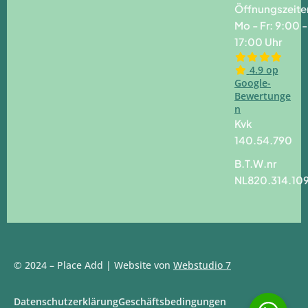
Öffnungszeite
Mo - Fr: 9:00 -
17:00 Uhr
4.9 op
Google-
Bewertunge
n
Kvk
140.54.790
B.T.W.nr
NL820.314.10
© 2024 – Place Add | Website von
Webstudio 7
Datenschutzerklärung
Geschäftsbedingungen