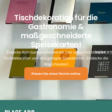
Tischdekoration für die
Gastronomie &
maßgeschneiderte
Speisekarten!
Erwecke dein Gastronomiebetrieb zum Leben mit stilvoller
Tischdekoration und einzigartigen Speisekarten. Entdecke die
Möglichkeiten!
Planen Sie einen Termin online