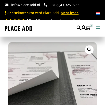
info@place-add.nl
+31 (0)43-325 9232
SpeisekartenPro
wird Place Add.
Mehr lesen
4.9 auf Google-Bewertungen
0
Speisekarten
Bedruckte Einwegartikel
Einwegartikel Shop
Tischaccessoires & Co