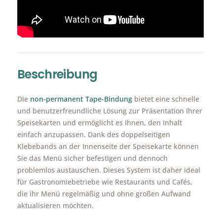
Beschreibung
Die
non-permanent Tape-Bindung
bietet eine schnelle
und benutzerfreundliche Lösung zur Präsentation Ihrer
Speisekarten und ermöglicht es Ihnen, den Inhalt
einfach anzupassen. Dank des doppelseitigen
Klebebands an der Innenseite der Speisekarte können
Sie das Menü sicher befestigen und dennoch
problemlos austauschen. Dieses System ist daher ideal
für Gastronomiebetriebe wie Restaurants und Cafés,
die ihr Menü regelmäßig und ohne großen Aufwand
aktualisieren möchten.