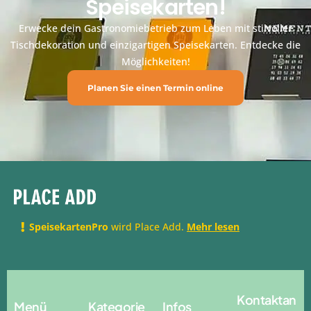
Speisekarten!
Erwecke dein Gastronomiebetrieb zum Leben mit stilvoller
Tischdekoration und einzigartigen Speisekarten. Entdecke die
Möglichkeiten!
Planen Sie einen Termin online
SpeisekartenPro
wird Place Add.
Mehr lesen
Kontaktan
Menü
Kategorie
Infos