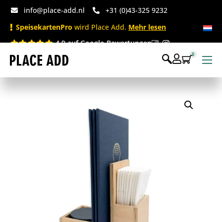
info@place-add.nl
+31 (0)43-325 9232
SpeisekartenPro
wird Place Add.
Mehr lesen
4.9 auf Google-Bewertungen
0
Speisekarten
Bedruckte Einwegartikel
Einwegartikel Shop
Tischaccessoires & Co