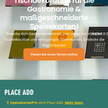
Tischdekoration für die
Gastronomie &
maßgeschneiderte
Speisekarten!
Erwecke dein Gastronomiebetrieb zum Leben mit stilvoller
Tischdekoration und einzigartigen Speisekarten. Entdecke die
Möglichkeiten!
Planen Sie einen Termin online
SpeisekartenPro
wird Place Add.
Mehr lesen