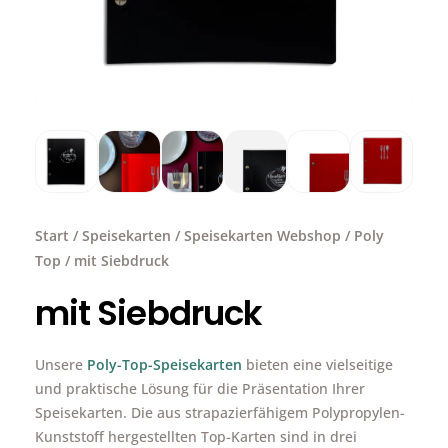
Start
/
Speisekarten
/
Speisekarten Webshop
/
Poly
Top
/ mit Siebdruck
mit Siebdruck
Unsere
Poly-Top-Speisekarten
bieten eine vielseitige
und praktische Lösung für die Präsentation Ihrer
Speisekarten. Die aus strapazierfähigem Polypropylen-
Kunststoff hergestellten Top-Karten sind in drei