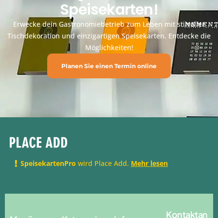
Speisekarten!
Erwecke dein Gastronomiebetrieb zum Leben mit stilvoller
Tischdekoration und einzigartigen Speisekarten. Entdecke die
Möglichkeiten!
Planen Sie einen Termin online
SpeisekartenPro
wird Place Add.
Mehr lesen
Kontaktan