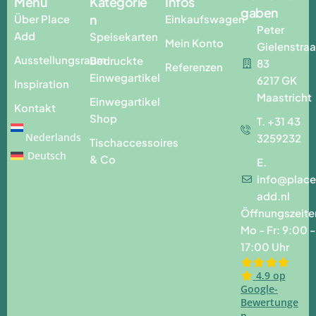
Menü
Kategorie
Infos
gaben
n
Über Place
Einkaufswagen
Peter
Add
Speisekarten
Mein Konto
Gielenstraa
Ausstellungsraum
Bedruckte
83
Referenzen
Einwegartikel
6217 GK
Inspiration
Maastricht
Einwegartikel
Kontakt
Shop
T. +31 43
Nederlands
3259232
Tischaccessoires
Deutsch
& Co
E.
info@place
add.nl
Öffnungszeite
Mo - Fr: 9:00 -
17:00 Uhr
4.9 op
Google-
Bewertunge
n