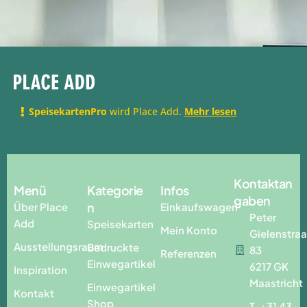
SpeisekartenPro
wird Place Add.
Mehr lesen
Kontaktan
Menü
Kategorie
Infos
gaben
n
Über Place
Einkaufswagen
Peter
Add
Speisekarten
Mein Konto
Gielenstraa
Ausstellungsraum
Bedruckte
83
Referenzen
Einwegartikel
6217 GK
Inspiration
Maastricht
Einwegartikel
Kontakt
Shop
T. +31 43