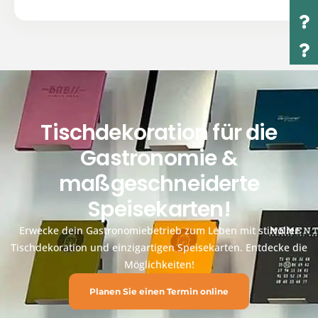
Tischdekoration für die
Gastronomie &
maßgeschneiderte
Speisekarten!
Erwecke dein Gastronomiebetrieb zum Leben mit stilvoller
Tischdekoration und einzigartigen Speisekarten. Entdecke die
Möglichkeiten!
Planen Sie einen Termin online