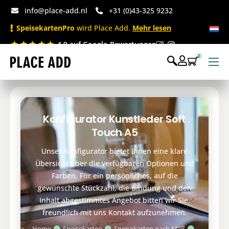
info@place-add.nl
+31 (0)43-325 9232
SpeisekartenPro
wird Place Add.
Mehr lesen
4.9 auf Google-Bewertungen
0
Speisekarten
Bedruckte Einwegartikel
Konfigurator Kunstleder Soft
Einwegartikel Shop
Touch A5
Tischaccessoires & Co
Unser Konfigurator bietet Ihnen eine klare
Übersicht über die verfügbaren Optionen und
Farben. Für ein persönliches, auf die
gewünschte Stückzahl, die Bindung und den
Inhalt abgestimmtes Angebot bitten wir Sie,
freundlich mit uns Kontakt aufzunehmen.
Home
Speisekarten
Speisekarten nach Maß