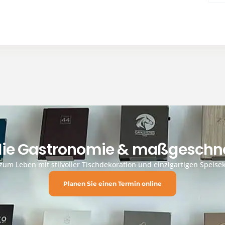
 die Gastronomie & maßgeschne
um Leben mit stilvoller Tischdekoration und einzigartigen Speisek
Planen Sie einen Termin online