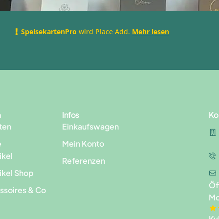
SpeisekartenPro
wird Place Add.
Mehr lesen
n
Infos
Ko
ten
Einkaufswagen
e
Mein Konto
ikel
Referenzen
ikel Shop
Öf
ssoires & Co
Mo
Kv