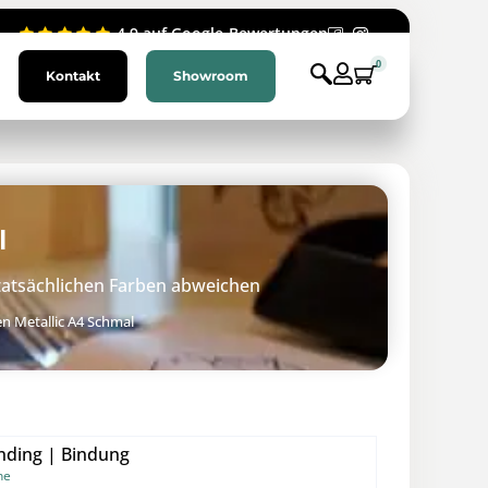
4.9 auf Google-Bewertungen
0
Kontakt
Showroom
l
 tatsächlichen Farben abweichen
n Metallic A4 Schmal
nding | Bindung
ne