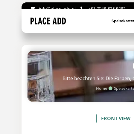
info@place-add.nl
+31 (0)43-325 9232
Speisekarte
Bitte beachten Sie: Die Farben
Home
Speisekart
FRONT VIEW