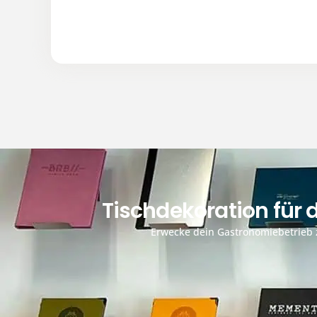
Tischdekoration für
Erwecke dein Gastronomiebetrieb z