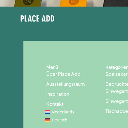
Menü
Kategorie
Über Place Add
Speisekar
Ausstellungsraum
Bedruckt
Einwegart
Inspiration
Einwegart
Kontakt
Tischacce
Nederlands
Deutsch