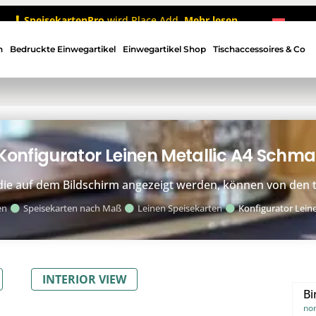
SpeisekartenPro
wird Place Add.
Mehr lesen
n
Bedruckte Einwegartikel
Einwegartikel Shop
Tischaccessoires & Co
Konfigurator Leinen Metallic A4 Schma
, die auf dem Bildschirm angezeigt werden, können von den
en
Speisekarten nach Maß
Leinen Speisekarten
Konfigurator Leine
INTERIOR VIEW
Bi
no