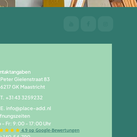
ntaktangaben
Peter Gielenstraat 83
6217 GK Maastricht
T. +31 43 3259232
E.
info@place-add.nl
fnungszeiten
 - Fr: 9:00 - 17:00 Uhr
4.9 op Google-Bewertungen
k 140.54.790