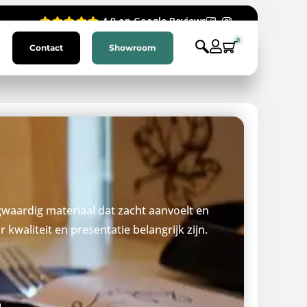
4.9 op Google Reviews
0
Contact
Showroom
gwaardig materiaal dat zacht aanvoelt en
kwaliteit en presentatie belangrijk zijn.
n