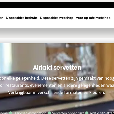
en
Disposables bedrukt
Disposables webshop
Voor op tafel webshop
Airlaid servetten
voor elke gelegenheid. Deze servetten zijn gemaakt van hoo
t voor restaurants, evenementen en andere gelegenheden waar 
Verkrijgbaar in verschillende formaten en kleuren.
Home
Disposables webshop
Servetten onbedrukt
Airlaid servette