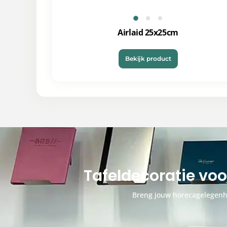
Airlaid 25x25cm
Bekijk product
Tafeldecoratie vo
Breng jouw horecagelegenhe