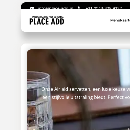
info@place-add.nl
+31 (0)43-325 9232
Menukaart
Onze Airlaid servetten, een luxe keuze 
een stijlvolle uitstraling biedt. Perfec