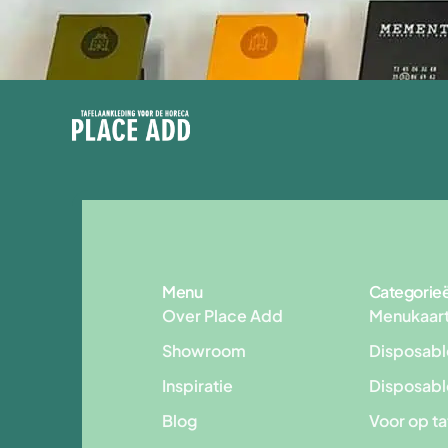
Menu
Categorie
Over Place Add
Menukaar
Showroom
Disposabl
Inspiratie
Disposab
Blog
Voor op t