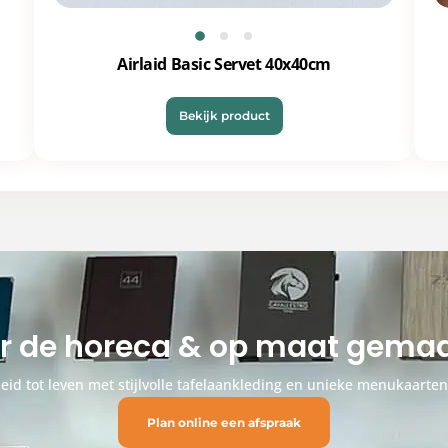
Airlaid Basic Servet 40x40cm
Bekijk product
or de horeca & op maat gem
id tot leven met stijlvolle tafelaankleding en unieke menukaarte
Plan online een afspraak