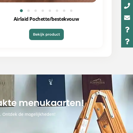
Airlaid Pochette/bestekvouw
Bekijk product
aakte menukaarten!
n. Ontdek de mogelijkheden!