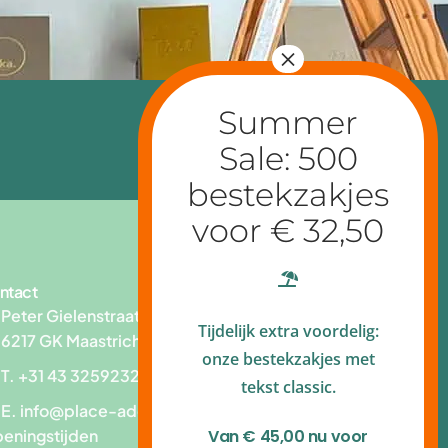
ntact
Peter Gielenstraat 83
Tijdelijk extra voordelig:
6217 GK Maastricht
onze bestekzakjes met
T. +31 43 3259232
tekst classic.
E.
info@place-add.nl
Van € 45,00 nu voor
eningstijden