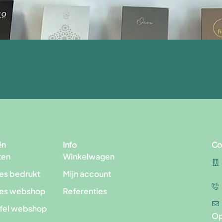
ën
Info
Co
ten
Winkelwagen
es bedrukt
Mijn account
les webshop
Referenties
afel webshop
Op