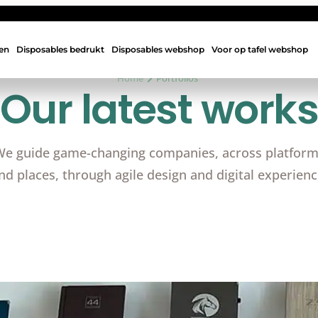
en
Disposables bedrukt
Disposables webshop
Voor op tafel webshop
Home
Portfolios
Our latest work
e guide game-changing companies, across platfor
nd places, through agile design and digital experienc