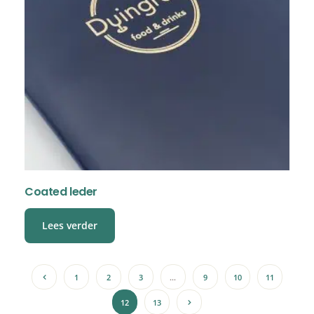
Coated leder
Lees verder
1
2
3
…
9
10
11
12
13