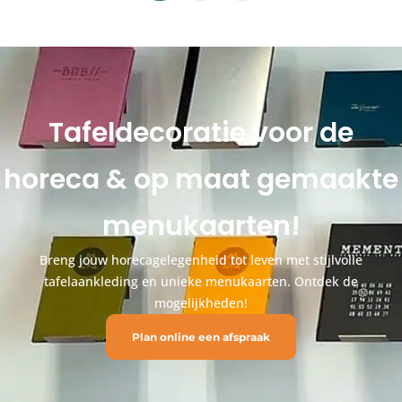
Tafeldecoratie voor de
horeca & op maat gemaakte
menukaarten!
Breng jouw horecagelegenheid tot leven met stijlvolle
tafelaankleding en unieke menukaarten. Ontdek de
mogelijkheden!
Plan online een afspraak