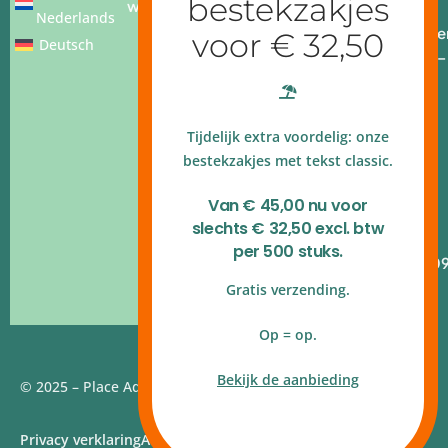
webshop
add.nl
Nederlands
Openingstijde
Deutsch
Ma - vr: 9.00 –
17.00 uur
4.9 op
Tijdelijk extra voordelig: onze
Google
reviews
bestekzakjes met tekst classic.
Kvk
Van € 45,00 nu voor
140.54.790
slechts € 32,50 excl. btw
B.T.W.nr
per 500 stuks.
NL820.314.10
Gratis verzending.
Op = op.
Bekijk de aanbieding
© 2025 – Place Add | Website door
Webstudio 7
Privacy verklaring
Algemene voorwaarden
Disclaimer