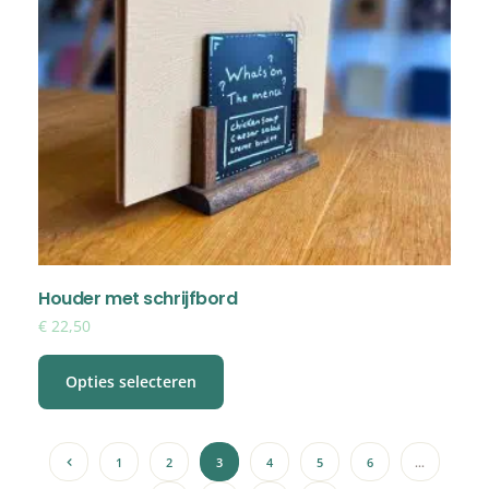
Houder met schrijfbord
€
22,50
Opties selecteren
1
2
3
4
5
6
…