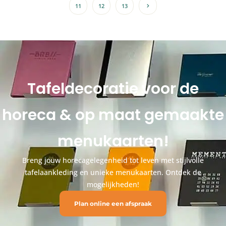
11
12
13
Tafeldecoratie voor de
horeca & op maat gemaakte
menukaarten!
Breng jouw horecagelegenheid tot leven met stijlvolle
tafelaankleding en unieke menukaarten. Ontdek de
mogelijkheden!
Plan online een afspraak