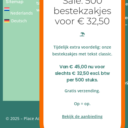
Sitemap
tafel
info@place
webshop
add.nl
Nederlands
Openingstijde
Deutsch
Ma - vr: 9.00 –
17.00 uur
4.9 op
Tijdelijk extra voordelig: onze
Google
reviews
bestekzakjes met tekst classic.
Kvk
Van € 45,00 nu voor
140.54.790
slechts € 32,50 excl. btw
B.T.W.nr
per 500 stuks.
NL820.314.10
Gratis verzending.
Op = op.
Bekijk de aanbieding
© 2025 – Place Add | Website door
Webstudio 7