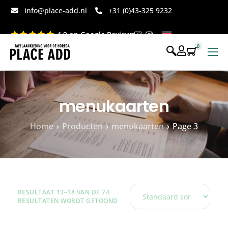
info@place-add.nl
+31 (0)43-325 9232
4.9 op Google Reviews
0
Menukaarten
Disposables bedrukt
menukaarten
Disposables webshop
Home
Producten
menukaarten
Page 3
Voor op tafel webshop
RESULTAAT 13–18 VAN DE 74
RESULTATEN WORDT GETOOND