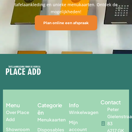
tafelaankleding en unieke menukaarten. Ontdek de
mogelijkheden!
Plan online een afspraak
Contact
Menu
Categorie
Info
Peter
ën
Over Place
Winkelwagen
Gielenstraa
Add
Menukaarten
Mijn
83
Showroom
account
Disposables
6217 GK