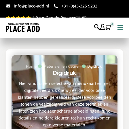
info@place-add.nl
+31 (0)43-325 9232
4.9 op Google Reviews
0
Menukaarten
Disposables bedrukt
Disposables webshop
Home
Materialen en kleuren
Digidruk
Digidruk
Voor op tafel webshop
Hier vindt u een selectie van menukaarten met
digitale zeefdruk die wij eerder voor onze
klanten hebben gerealiseerd. Deze voorbeelden
tonen de veelzijdigheid van deze techniek en
laten zien hoe zeer scherpe afbeeldingen, fijne
details en heldere kleuren tot hun recht komen
op diverse materialen.