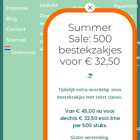
bedrukt
Maastricht
Inspiratie
Referenties
Disposables
T. +31 43
Blog
webshop
3259232
Contact
Voor op
E.
Sitemap
tafel
info@place
webshop
add.nl
Nederlands
Openingstijde
Ma - vr: 9.00 –
17.00 uur
4.9 op
Tijdelijk extra voordelig: onze
Google
reviews
bestekzakjes met tekst classic.
Kvk
Van € 45,00 nu voor
140.54.790
slechts € 32,50 excl. btw
B.T.W.nr
per 500 stuks.
NL820.314.10
Gratis verzending.