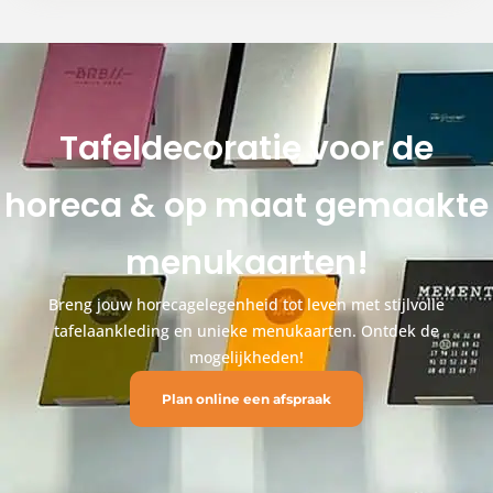
Tafeldecoratie voor de
horeca & op maat gemaakte
menukaarten!
Breng jouw horecagelegenheid tot leven met stijlvolle
tafelaankleding en unieke menukaarten. Ontdek de
mogelijkheden!
Plan online een afspraak