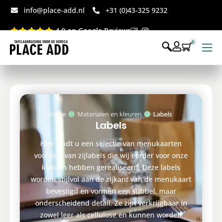
info@place-add.nl
+31 (0)43-325 9232
4.9 op Google Reviews
0
Menukaarten
Disposables bedrukt
Disposables webshop
Home
Materialen en kleuren
Labels
Labels
Voor op tafel webshop
Hier vindt u een selectie van menukaarten
voorzien van zijlabels die wij eerder voor onze
klanten hebben gerealiseerd. Deze labels
worden stijlvol aan de zijkant van de menukaart
bevestigd en vormen een subtiel, maar
onderscheidend detail. Ze zijn verkrijgbaar in
zowel leer als cellulose en kunnen worden