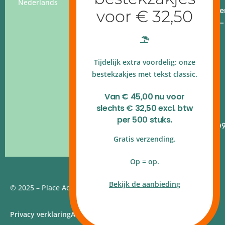
Nederlands
Openingstijde
Ma - vr: 9.00 –
17.00 uur
4.9 op
Tijdelijk extra voordelig: onze
Google
reviews
bestekzakjes met tekst classic.
Kvk
Van € 45,00 nu voor
140.54.790
slechts € 32,50 excl. btw
B.T.W.nr
per 500 stuks.
NL820.314.10
Gratis verzending.
Op = op.
Bekijk de aanbieding
© 2025 – Place Add | Website door
Webstudio 7
Privacy verklaring
Algemene voorwaarden
Disclaimer