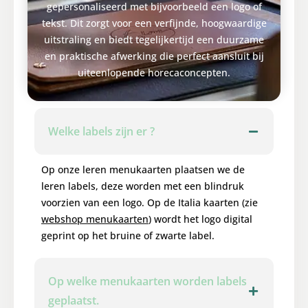
gepersonaliseerd met bijvoorbeeld een logo of
tekst. Dit zorgt voor een verfijnde, hoogwaardige
uitstraling en biedt tegelijkertijd een duurzame
en praktische afwerking die perfect aansluit bij
uiteenlopende horecaconcepten.
Welke labels zijn er ?
Op onze leren menukaarten plaatsen we de
leren labels, deze worden met een blindruk
voorzien van een logo. Op de Italia kaarten (zie
webshop menukaarten
) wordt het logo digital
geprint op het bruine of zwarte label.
Op welke menukaarten worden labels
geplaatst.