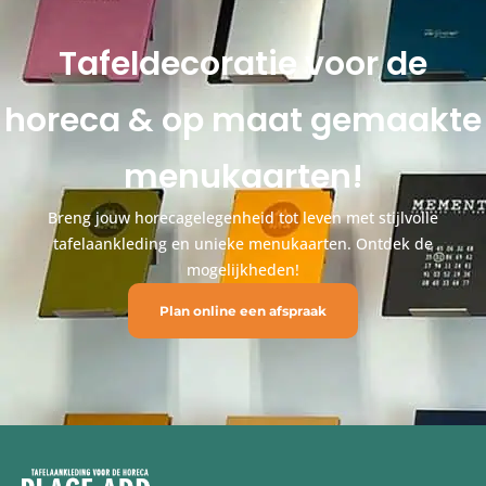
Tafeldecoratie voor de
horeca & op maat gemaakte
menukaarten!
Breng jouw horecagelegenheid tot leven met stijlvolle
tafelaankleding en unieke menukaarten. Ontdek de
mogelijkheden!
Plan online een afspraak