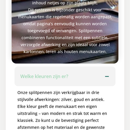
inhoud netjes op zijn plaats blijft.
Dit systeem is bijzonder geschikt voor
menukaarten die regelmatig worden aangepast,
omdat pagina’s eenvoudig kunnen worden
toegevoegd of vervangen. Splitpennen
combineren functionaliteit met een subtiele,
verzorgde afwerking en zijn ideaal voor zowel
kartonnen, leren als houten menukaarten.
Welke kleuren zijn er?
Onze splitpennen zijn verkrijgbaar in drie
stijlvolle afwerkingen: zilver, goud en antiek.
Elke kleur geeft de menukaart een eigen
uitstraling – van modern en strak tot warm en
klassiek. Zo kunt u de bevestiging perfect
afstemmen op het materiaal en de gewenste