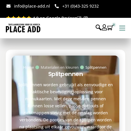
info@place-add.nl
+31 (0)43-325 9232
4.9 op Google Reviews
0
Menukaarten
Disposables bedrukt
Disposables webshop
Home
Materialen en kleuren
Splitpennen
Splitpennen
Voor op tafel webshop
Splitpennen worden gebruikt als eenvoudige en
praktische bevestigingsoplossing voor
menukaarten. Met deze metalen pennen
kunnen losse vellen, passe-partouts of
zichtmappen stevig met de omslag worden
verbonden. De pootjes van de splitpen worden
na plaatsing uit elkaar gevouwen, waardoor de