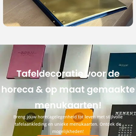
Tafeldecoratie voor de
horeca & op maat gemaakte
menukaarten!
Breng jouw horecagelegenheid tot leven met stijlvolle
tafelaankleding en unieke menukaarten. Ontdek de
mogelijkheden!