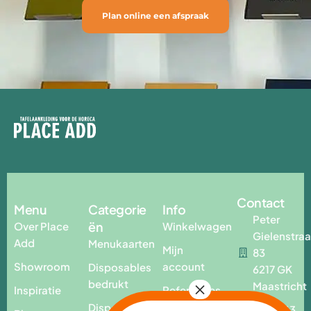
Plan online een afspraak
Contact
Menu
Categorie
Info
Peter
ën
Over Place
Winkelwagen
Gielenstraa
Add
Menukaarten
Mijn
83
Showroom
account
Disposables
6217 GK
bedrukt
Maastricht
Inspiratie
Referenties
Disposables
T. +31 43