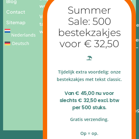
Blog
webshop
3259232
Contact
Voor op
E.
Sitemap
tafel
info@place
webshop
add.nl
Nederlands
Openingstijde
Deutsch
Ma - vr: 9.00 –
17.00 uur
4.9 op
Tijdelijk extra voordelig: onze
Google
reviews
bestekzakjes met tekst classic.
Kvk
Van € 45,00 nu voor
140.54.790
slechts € 32,50 excl. btw
B.T.W.nr
per 500 stuks.
NL820.314.10
Gratis verzending.
Op = op.