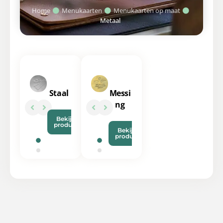
Home
Menukaarten
Menukaarten op maat
Metaal
Staal
Messi
ng
Bekijk
product
Bekijk
product