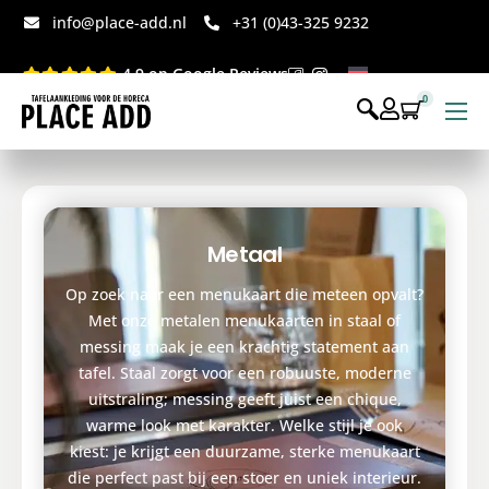
info@place-add.nl
+31 (0)43-325 9232
4.9 op Google Reviews
0
Menukaarten
Disposables bedrukt
Disposables webshop
Metaal
Voor op tafel webshop
Op zoek naar een menukaart die meteen opvalt?
Met onze metalen menukaarten in staal of
messing maak je een krachtig statement aan
tafel. Staal zorgt voor een robuuste, moderne
uitstraling; messing geeft juist een chique,
warme look met karakter. Welke stijl je ook
kiest: je krijgt een duurzame, sterke menukaart
die perfect past bij een stoer en uniek interieur.