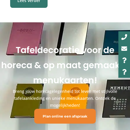
Lees verder
Tafeldecoratie voor de
horeca & op maat gemaakte
menukaarten!
Breng jouw horecagelegenheid tot leven met stijlvolle
tafelaankleding en unieke menukaarten. Ontdek de
mogelijkheden!
Plan online een afspraak