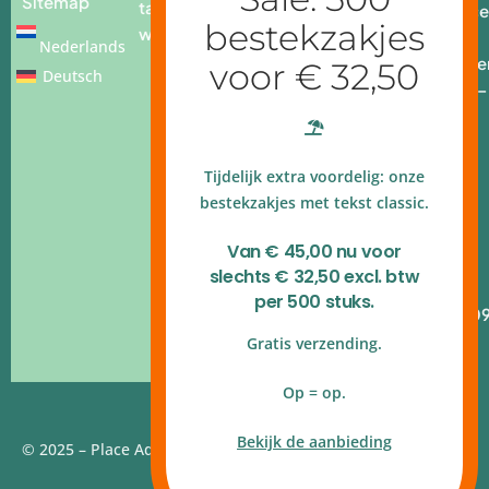
Sitemap
tafel
info@place
webshop
add.nl
Nederlands
Openingstijde
Deutsch
Ma - vr: 9.00 –
17.00 uur
4.9 op
Tijdelijk extra voordelig: onze
Google
reviews
bestekzakjes met tekst classic.
Kvk
Van € 45,00 nu voor
140.54.790
slechts € 32,50 excl. btw
B.T.W.nr
per 500 stuks.
NL820.314.10
Gratis verzending.
Op = op.
Bekijk de aanbieding
© 2025 – Place Add | Website door
Webstudio 7