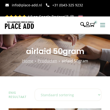
info@place-add.nl
+31 (0)43-325 9232
4.9 op Google Reviews
0
Menukaarten
Disposables bedrukt
airlaid 50gram
Disposables webshop
Home
Producten
airlaid 50gram
Voor op tafel webshop
ENIG
RESULTAAT