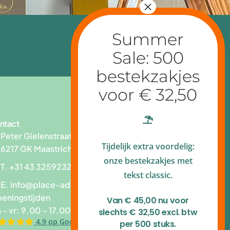
ntact
Peter Gielenstraat 83
Tijdelijk extra voordelig:
6217 GK Maastricht
onze bestekzakjes met
T. +31 43 3259232
tekst classic.
E.
info@place-add.nl
eningstijden
Van € 45,00 nu voor
 - vr: 9.00 – 17.00 uur
slechts € 32,50 excl. btw
4.9 op Google reviews
per 500 stuks.