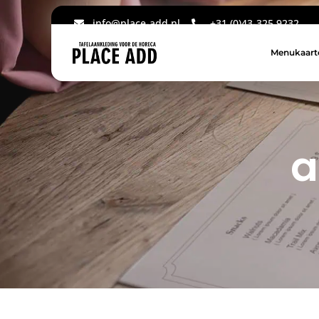
info@place-add.nl
+31 (0)43-325 9232
Menukaart
a