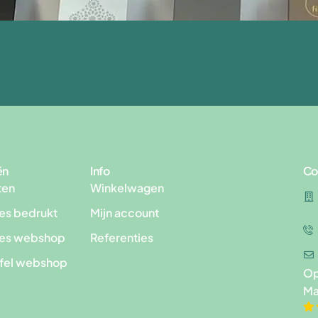
ën
Info
Co
ten
Winkelwagen
es bedrukt
Mijn account
les webshop
Referenties
afel webshop
Op
Ma