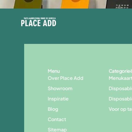
Menu
Categorie
Over Place Add
Menukaar
Showroom
Disposabl
Inspiratie
Disposab
Blog
Voor op t
Contact
Sitemap