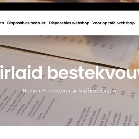
en
Disposables bedrukt
Disposables webshop
Voor op tafel webshop
irlaid bestekvo
Home
Producten
airlaid bestekvouw