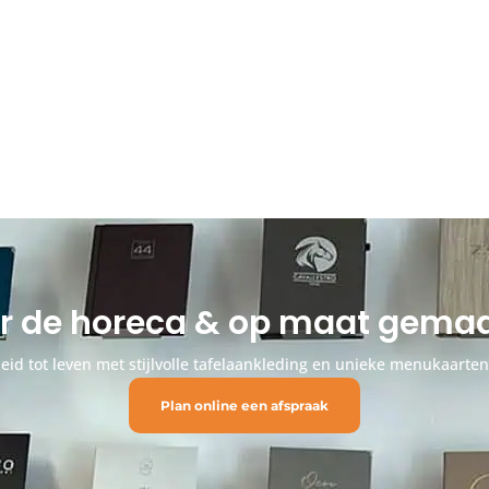
or de horeca & op maat gem
id tot leven met stijlvolle tafelaankleding en unieke menukaarte
Plan online een afspraak