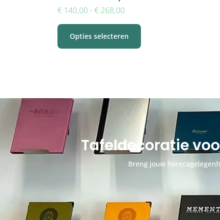
€
140,00
-
€
268,00
Opties selecteren
Tafeldecoratie vo
Breng jouw horecagelegenhe