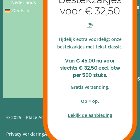
Nederlands
Openingstijde
Deutsch
Ma - vr: 9.00 –
17.00 uur
4.9 op
Tijdelijk extra voordelig: onze
Google
reviews
bestekzakjes met tekst classic.
Kvk
Van € 45,00 nu voor
140.54.790
slechts € 32,50 excl. btw
B.T.W.nr
per 500 stuks.
NL820.314.10
Gratis verzending.
Op = op.
Bekijk de aanbieding
© 2025 – Place Add | Website door
Webstudio 7
Privacy verklaring
Algemene voorwaarden
Disclaimer