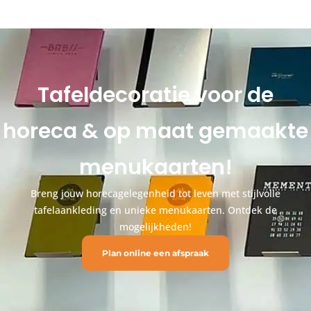
Tafeldecoratie voor de
horeca & op maat gemaakte
menukaarten!
Breng jouw horecagelegenheid tot leven met stijlvolle
tafelaankleding en unieke menukaarten. Ontdek de
mogelijkheden!
Plan online een afspraak