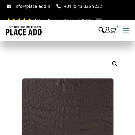
info@place-add.nl
+31 (0)43-325 9232
4.9 op Google Reviews
0
Menukaarten
Disposables bedrukt
Disposables webshop
Voor op tafel webshop