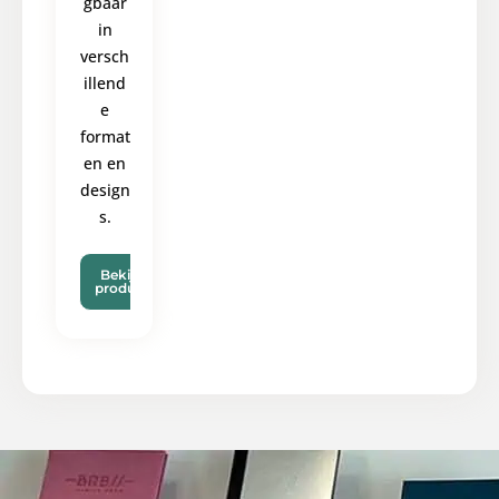
gbaar
in
versch
illend
e
format
en en
design
s.
Bekijk
product