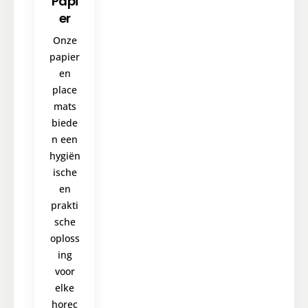
Papi
er
Onze
papier
en
place
mats
biede
n een
hygiën
ische
en
prakti
sche
oploss
ing
voor
elke
horec