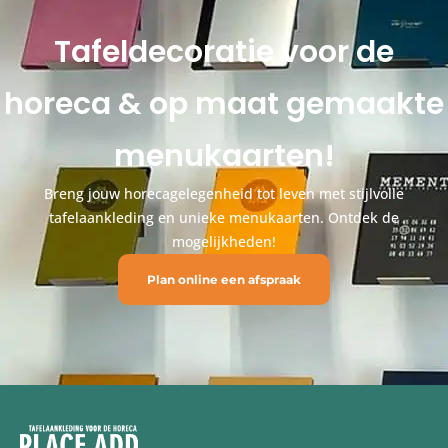
Tafeldecoratie voor de
horeca & op maat gemaakte
menukaarten!
Breng jouw horecagelegenheid tot leven met stijlvolle
tafelaankleding en unieke menukaarten. Ontdek de
mogelijkheden!
Plan online een afspraak