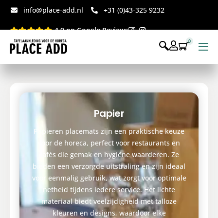
info@place-add.nl
+31 (0)43-325 9232
4.9 op Google Reviews
0
Menukaarten
Disposables bedrukt
Disposables webshop
Papier
Voor op tafel webshop
Papieren placemats zijn een praktische keuze
voor de horeca, perfect voor restaurants en
cafés die gemak en hygiëne waarderen. Ze
bieden een verzorgde uitstraling en zijn ideaal
voor eenmalig gebruik, wat zorgt voor optimale
netheid tijdens iedere service. Het lichte
materiaal biedt veelzijdigheid met talloze
kleuren en designs, waardoor elke