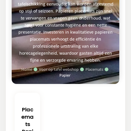
tafelschikking eenvoudig kan worden afgestemd
op stijl of seizoen. Papieren placemats zijn snel
te vervangen en vragen geen onderhoud, wat
zorgt voor constante hygiëne en een nette
presentatie. Investeren in kwalitatieve papieren
placemats verhoogt de efficiëntie én
professionele uitstraling van elke
horecagelegenheid, waardoor gasten altijd een
fijne en verzorgde ervaring hebben.
Home
Voor op tafel webshop
Placemats
Papier
Plac
ema
ts