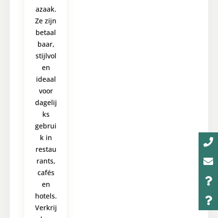
azaak.
Ze zijn
betaal
baar,
stijlvol
en
ideaal
voor
dagelij
ks
gebrui
k in
restau
rants,
cafés
en
hotels.
Verkrij