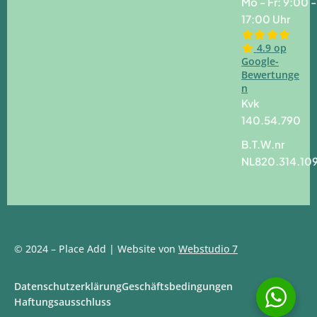
Mo - Fr: 9:00 -
17:00 Uhr
4.9 op
Google-
Bewertunge
n
Kvk
140.54.790
B.T.W.nr
NL820.314.10
© 2024 – Place Add | Website von
Webstudio 7
Datenschutzerklärung
Geschäftsbedingungen
Haftungsausschluss