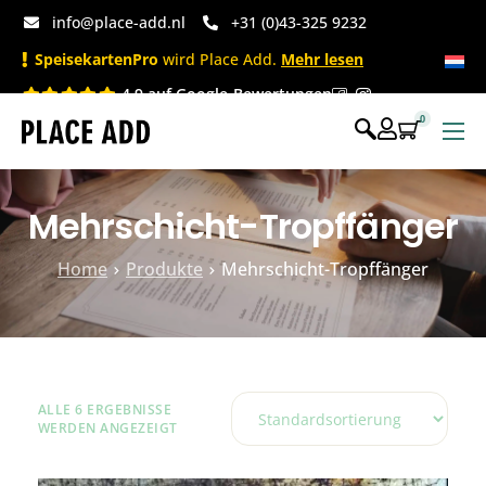
info@place-add.nl
+31 (0)43-325 9232
SpeisekartenPro
wird Place Add.
Mehr lesen
4.9 auf Google-Bewertungen
0
Speisekarten
Mehrschicht-Tropffänger
Bedruckte Einwegartikel
Einwegartikel Shop
Home
Produkte
Mehrschicht-Tropffänger
Tischaccessoires & Co
ALLE 6 ERGEBNISSE
WERDEN ANGEZEIGT