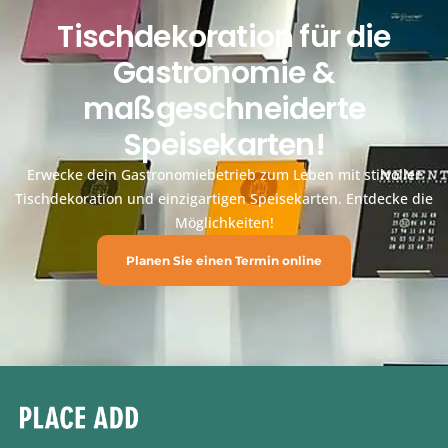
Tischdekoration für die
Gastronomie &
maßgeschneiderte
Speisekarten!
Erwecke dein Gastronomiebetrieb zum Leben mit stilvoller
Tischdekoration und einzigartigen Speisekarten. Entdecke die
Möglichkeiten!
Planen Sie einen Termin online