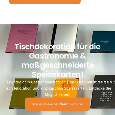
Tischdekoration für die
Gastronomie &
maßgeschneiderte
Speisekarten!
Erwecke dein Gastronomiebetrieb zum Leben mit stilvoller
Tischdekoration und einzigartigen Speisekarten. Entdecke die
Möglichkeiten!
Planen Sie einen Termin online