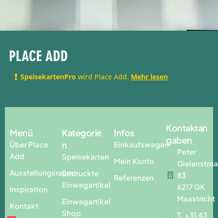
SpeisekartenPro
wird Place Add.
Mehr lesen
Kontaktan
Menü
Kategorie
Infos
gaben
n
Über Place
Einkaufswagen
Peter
Add
Speisekarten
Mein Konto
Gielenstraa
Ausstellungsraum
Bedruckte
83
Referenzen
Einwegartikel
6217 GK
Inspiration
Maastricht
Einwegartikel
Kontakt
Shop
T. +31 43