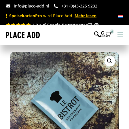
info@place-add.nl
+31 (0)43-325 9232
SpeisekartenPro
wird Place Add.
Mehr lesen
4.9 auf Google-Bewertungen
0
Speisekarten
Bedruckte Einwegartikel
Einwegartikel Shop
Tischaccessoires & Co