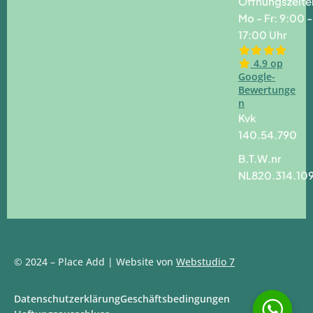
Öffnungszeite
Mo - Fr: 9:00 -
17:00 Uhr
4.9 op
Google-
Bewertunge
n
Kvk
140.54.790
B.T.W.nr
NL820.314.10
© 2024 – Place Add | Website von
Webstudio 7
Datenschutzerklärung
Geschäftsbedingungen