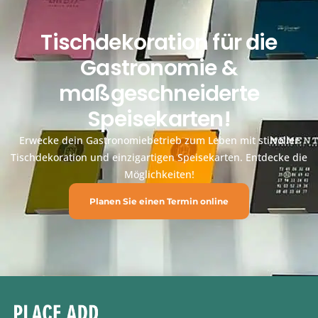
Tischdekoration für die
Gastronomie &
maßgeschneiderte
Speisekarten!
Erwecke dein Gastronomiebetrieb zum Leben mit stilvoller
Tischdekoration und einzigartigen Speisekarten. Entdecke die
Möglichkeiten!
Planen Sie einen Termin online