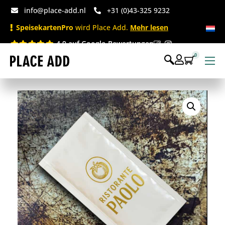
info@place-add.nl
+31 (0)43-325 9232
SpeisekartenPro
wird Place Add.
Mehr lesen
4.9 auf Google-Bewertungen
0
Speisekarten
Bedruckte Einwegartikel
Einwegartikel Shop
Tischaccessoires & Co