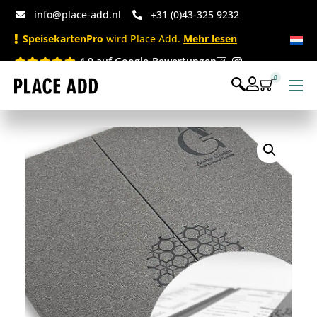
info@place-add.nl
+31 (0)43-325 9232
SpeisekartenPro
wird Place Add.
Mehr lesen
4.9 auf Google-Bewertungen
0
Speisekarten
Bedruckte Einwegartikel
Einwegartikel Shop
Tischaccessoires & Co