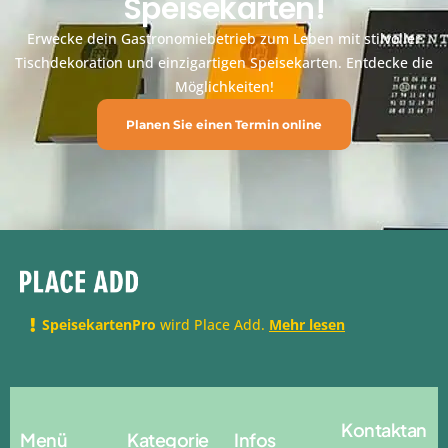
Speisekarten!
Erwecke dein Gastronomiebetrieb zum Leben mit stilvoller
Tischdekoration und einzigartigen Speisekarten. Entdecke die
Möglichkeiten!
Planen Sie einen Termin online
SpeisekartenPro
wird Place Add.
Mehr lesen
Kontaktan
Menü
Kategorie
Infos