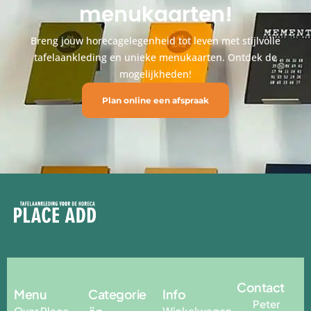
menukaarten!
Breng jouw horecagelegenheid tot leven met stijlvolle
tafelaankleding en unieke menukaarten. Ontdek de
mogelijkheden!
Plan online een afspraak
Contact
Menu
Categorie
Info
Peter
Over Place
Winkelwagen