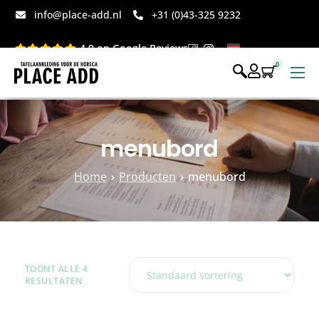
info@place-add.nl
+31 (0)43-325 9232
4.9 op Google Reviews
0
Menukaarten
Disposables bedrukt
menubord
Disposables webshop
Home
Producten
menubord
Voor op tafel webshop
TOONT ALLE 4
RESULTATEN