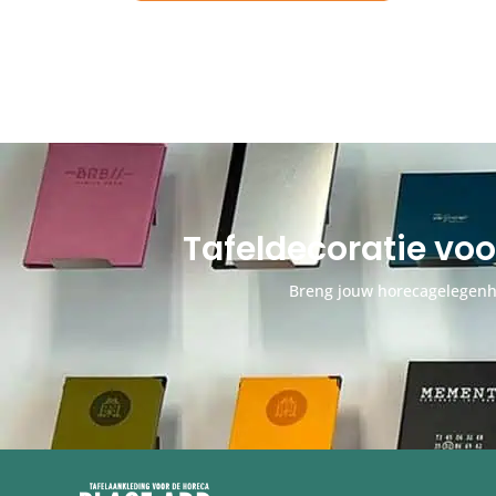
Tafeldecoratie vo
Breng jouw horecagelegenhe