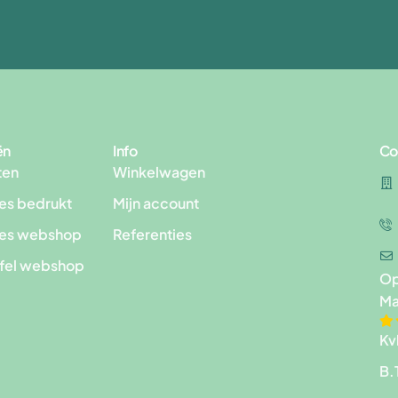
ën
Info
Co
ten
Winkelwagen
es bedrukt
Mijn account
les webshop
Referenties
afel webshop
Op
Ma
Kv
B.