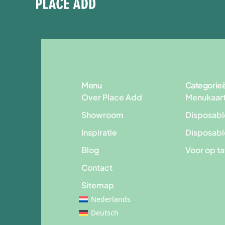
Menu
Categorie
Over Place Add
Menukaar
Showroom
Disposabl
Inspiratie
Disposab
Blog
Voor op t
Contact
Sitemap
Nederlands
Deutsch