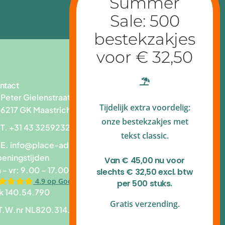
ntact
Peter Gielenstraat 83
Tijdelijk extra voordelig:
6217 GK Maastricht
onze bestekzakjes met
T. +31 43 3259232
tekst classic.
E.
info@place-add.nl
eningstijden
Van € 45,00 nu voor
 - vr: 9.00 – 17.00 uur
slechts € 32,50 excl. btw
4.9 op Google reviews
per 500 stuks.
k 140.54.790
Gratis verzending.
T.W.nr NL820.314.109B01