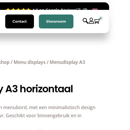
4.9 op Google Reviews
0
Contact
Showroom
shop
/
Menu displays
/ Menudisplay A3
 A3 horizontaal
gn menubord, met een minimalistisch design
ur. Geschikt voor binnengebruik en in