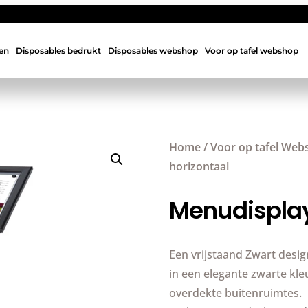
en
Disposables bedrukt
Disposables webshop
Voor op tafel webshop
Home
/
Voor op tafel Web
horizontaal
Menudisplay
Een vrijstaand Zwart desi
in een elegante zwarte kle
overdekte buitenruimtes.