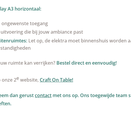
ay A3 horizontaal:
n ongewenste toegang
 uitvoering die bij jouw ambiance past
itenruimtes:
Let op, de elektra moet binnenshuis worden 
mstandigheden
ouw ruimte kan verrijken?
Bestel direct en eenvoudig!
e
p onze 2
website,
Craft On Table!
Neem dan gerust
contact
met ons op. Ons toegewijde team st
ften.