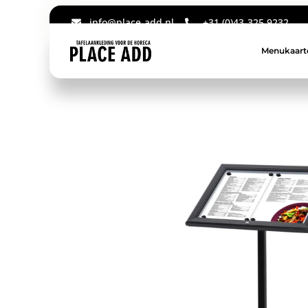
info@place-add.nl
+31 (0)43-325 9232
Menukaart