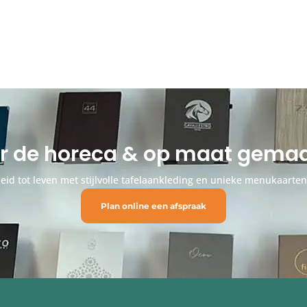
or de horeca & op maat gem
id tot leven met stijlvolle tafelaankleding en unieke menukaarte
Plan online een afspraak