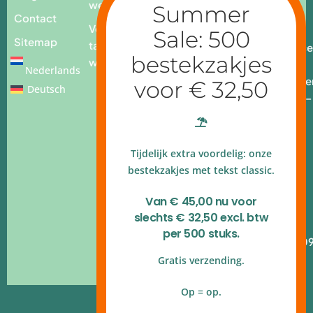
webshop
3259232
Contact
Voor op
E.
Sitemap
tafel
info@place
webshop
add.nl
Nederlands
Openingstijde
Deutsch
Ma - vr: 9.00 –
17.00 uur
4.9 op
Tijdelijk extra voordelig: onze
Google
reviews
bestekzakjes met tekst classic.
Kvk
Van € 45,00 nu voor
140.54.790
slechts € 32,50 excl. btw
B.T.W.nr
per 500 stuks.
NL820.314.10
Gratis verzending.
Op = op.