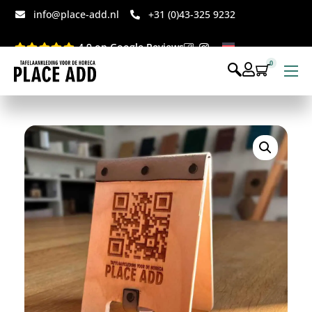
info@place-add.nl
+31 (0)43-325 9232
4.9 op Google Reviews
0
Menukaarten
Disposables bedrukt
Disposables webshop
Voor op tafel webshop