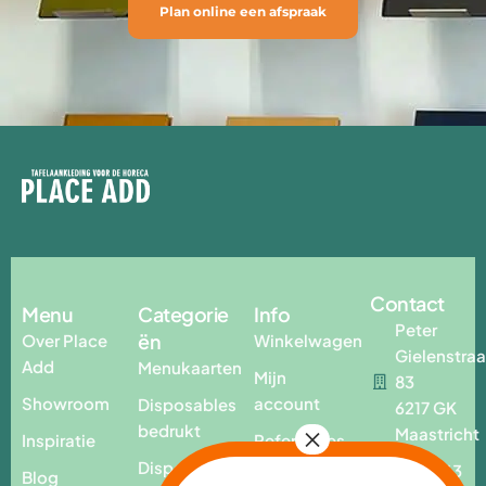
Plan online een afspraak
Contact
Menu
Categorie
Info
Peter
ën
Over Place
Winkelwagen
Gielenstraa
Add
Menukaarten
Mijn
83
Showroom
account
Disposables
6217 GK
bedrukt
Maastricht
Inspiratie
Referenties
Disposables
T. +31 43
Blog