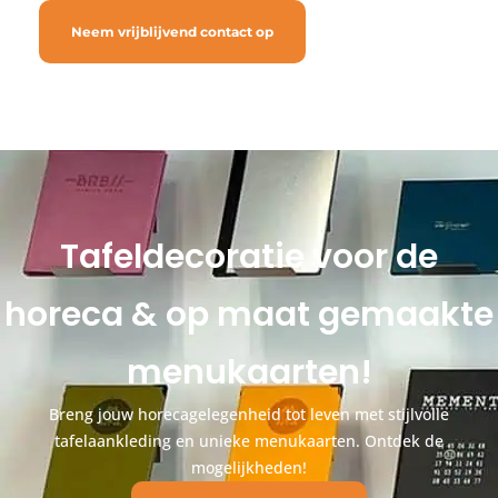
Neem vrijblijvend contact op
Tafeldecoratie voor de
horeca & op maat gemaakte
menukaarten!
Breng jouw horecagelegenheid tot leven met stijlvolle
tafelaankleding en unieke menukaarten. Ontdek de
mogelijkheden!