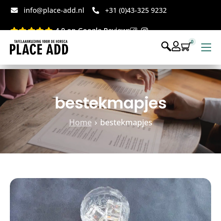
info@place-add.nl
+31 (0)43-325 9232
4.9 op Google Reviews
0
Menukaarten
Disposables bedrukt
bestekmapjes
Disposables webshop
Home
bestekmapjes
Voor op tafel webshop