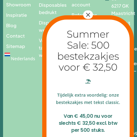
Showroom
account
Disposables
6217 GK
bedrukt
Maastricht
Inspiratie
Referenties
Disposables
T. +31 43
Blog
webshop
3259232
Contact
Voor op
E.
Sitemap
tafel
info@place
webshop
add.nl
Nederlands
Openingstijde
Ma - vr: 9.00 –
17.00 uur
4.9 op
Tijdelijk extra voordelig: onze
Google
reviews
bestekzakjes met tekst classic.
Kvk
Van € 45,00 nu voor
140.54.790
slechts € 32,50 excl. btw
B.T.W.nr
per 500 stuks.
NL820.314.10