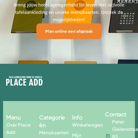
Breng jouw horecagelegenheid tot leven met stijlvolle
tafelaankleding en unieke menukaarten. Ontdek de
mogelijkheden!
Plan online een afspraak
Contact
Menu
Categorie
Info
Peter
ën
Over Place
Winkelwagen
Gielenstraa
Add
Menukaarten
Mijn
83