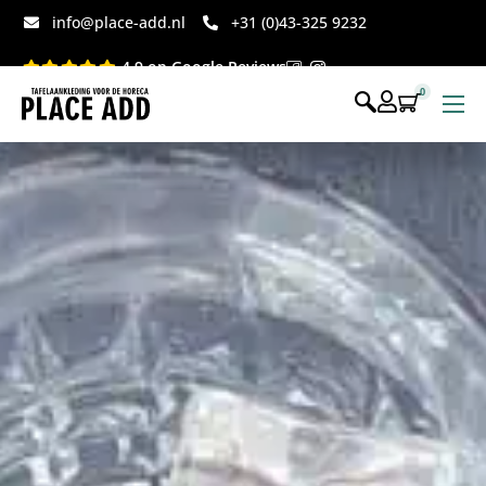
info@place-add.nl
+31 (0)43-325 9232
4.9 op Google Reviews
0
Menukaarten
Disposables bedrukt
Disposables webshop
Voor op tafel webshop