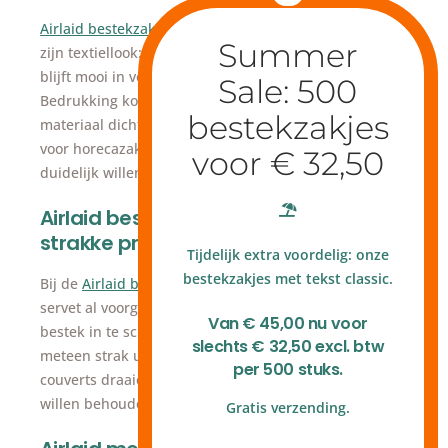
Airlaid bestekzakjes van Place add
staan bekend om
zijn textiellook: zacht, stevig en luxe. Deze variant
blijft mooi in vorm, zelfs tijdens langere diners.
Bedrukking komt extra scherp naar voren omdat het
materiaal dicht en vlak is, waardoor Airlaid ideaal is
voor horecazaken die hun huisstijl subtiel maar
duidelijk willen tonen.
Airlaid bestekvouw, sneller opdekken,
strakke presentatie
Tijdelijk extra voordelig: onze
bestekzakjes met tekst classic.
Bij de
Airlaid bestekvouw van Place add
zit het Airlaid-
servet al voorggevouwen. Hierdoor hoef je alleen het
Van € 45,00 nu voor
bestek in te schuiven en ziet het eindresultaat er
slechts € 32,50 excl. btw
meteen strak uit. Perfect voor restaurants die veel
per 500 stuks.
couverts draaien of een uniforme tafelopstelling
willen behouden.
Gratis verzending.