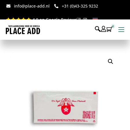
info@place-add.nl
+31 (0)43-325 9232
4.9 op Google Reviews
0
Menukaarten
Disposables bedrukt
Disposables webshop
Voor op tafel webshop