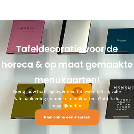
Tafeldecoratie voor de
horeca & op maat gemaakte
menukaarten!
Breng jouw horecagelegenheid tot leven met stijlvolle
tafelaankleding en unieke menukaarten. Ontdek de
mogelijkheden!
Plan online een afspraak