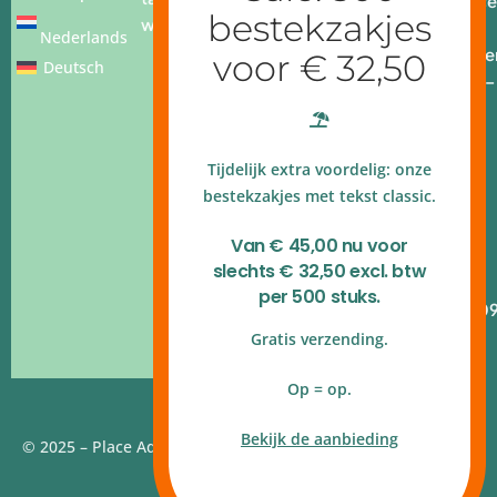
info@place
webshop
add.nl
Nederlands
Openingstijde
Deutsch
Ma - vr: 9.00 –
17.00 uur
4.9 op
Tijdelijk extra voordelig: onze
Google
reviews
bestekzakjes met tekst classic.
Kvk
Van € 45,00 nu voor
140.54.790
slechts € 32,50 excl. btw
B.T.W.nr
per 500 stuks.
NL820.314.10
Gratis verzending.
Op = op.
Bekijk de aanbieding
© 2025 – Place Add | Website door
Webstudio 7